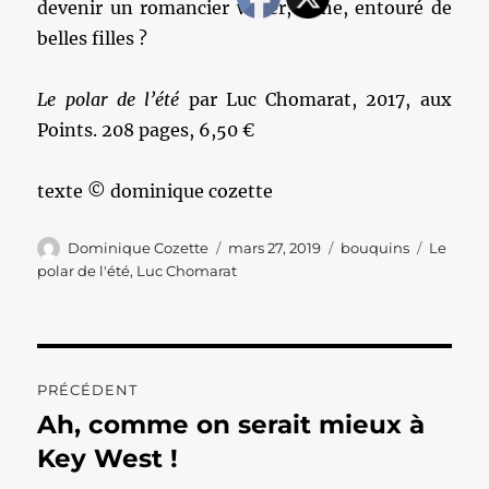
devenir un romancier winer, riche, entouré de
belles filles ?
Le polar de l’été
par Luc Chomarat, 2017, aux
Points. 208 pages, 6,50 €
texte © dominique cozette
Auteur
Publié
Catégories
Étiquett
Dominique Cozette
mars 27, 2019
bouquins
Le
le
polar de l'été
,
Luc Chomarat
Navigation
PRÉCÉDENT
de
Ah, comme on serait mieux à
Publication
précédente :
Key West !
l’article