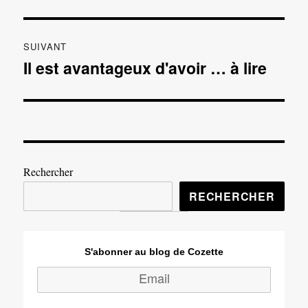
SUIVANT
Il est avantageux d'avoir … à lire
Publication
suivante :
Rechercher
RECHERCHER
S'abonner au blog de Cozette