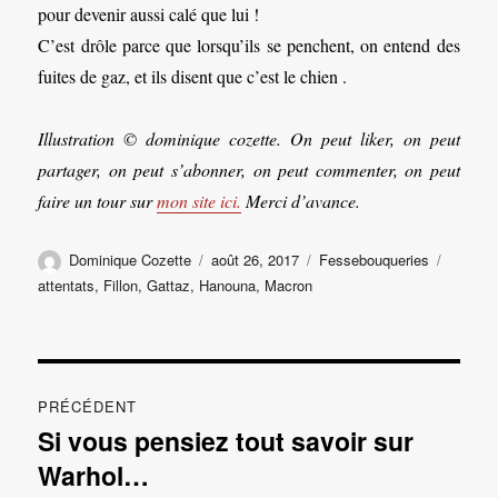
pour devenir aussi calé que lui !
C’est drôle parce que lorsqu’ils se penchent, on entend des
fuites de gaz, et ils disent que c’est le chien .
Illustration © dominique cozette. On peut liker, on peut
partager, on peut s’abonner, on peut commenter, on peut
faire un tour sur
mon site ici.
Merci d’avance.
Auteur
Publié
Catégories
Étiquet
Dominique Cozette
août 26, 2017
Fessebouqueries
le
attentats
,
Fillon
,
Gattaz
,
Hanouna
,
Macron
Navigation
PRÉCÉDENT
de
Si vous pensiez tout savoir sur
Publication
Warhol…
précédente :
l’article