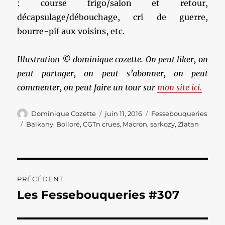
: course frigo/salon et retour,
décapsulage/débouchage, cri de guerre,
bourre-pif aux voisins, etc.
Illustration © dominique cozette. On peut liker, on
peut partager, on peut s’abonner, on peut
commenter, on peut faire un tour sur
mon site ici.
Auteur
Publié
Catégories
Dominique Cozette
juin 11, 2016
Fessebouqueries
le
Étiquettes
Balkany
,
Bolloré
,
CGTn crues
,
Macron
,
sarkozy
,
Zlatan
Navigation
PRÉCÉDENT
de
Les Fessebouqueries #307
Publication
précédente :
l’article