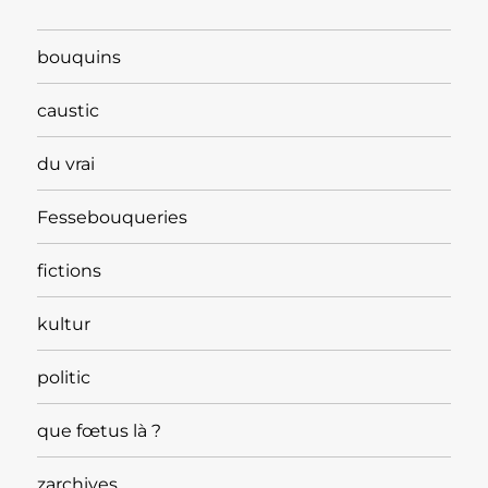
bouquins
caustic
du vrai
Fessebouqueries
fictions
kultur
politic
que fœtus là ?
zarchives