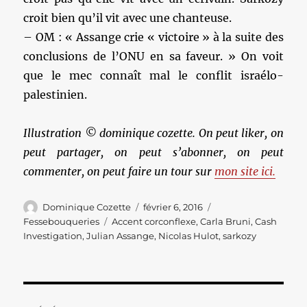
croit bien qu’il vit avec une chanteuse.
– OM : « Assange crie « victoire » à la suite des
conclusions de l’ONU en sa faveur. » On voit
que le mec connaît mal le conflit israélo-
palestinien.
Illustration © dominique cozette. On peut liker, on
peut partager, on peut s’abonner, on peut
commenter, on peut faire un tour sur
mon site ici.
Auteur
Publié
Catégories
Dominique Cozette
février 6, 2016
le
Étiquettes
Fessebouqueries
Accent corconflexe
,
Carla Bruni
,
Cash
Investigation
,
Julian Assange
,
Nicolas Hulot
,
sarkozy
Navigation