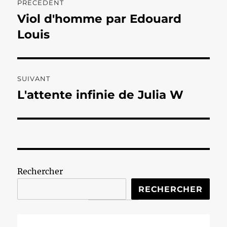
PRÉCÉDENT
de
Viol d'homme par Edouard
Publication
précédente :
Louis
l’article
SUIVANT
L'attente infinie de Julia W
Publication
suivante :
Rechercher
RECHERCHER