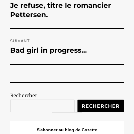
de
Je refuse, titre le romancier
Publication
précédente :
Pettersen.
l’article
SUIVANT
Bad girl in progress…
Publication
suivante :
Rechercher
RECHERCHER
S'abonner au blog de Cozette