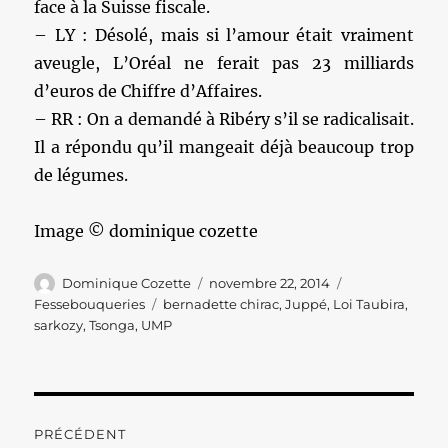
face à la Suisse fiscale.
– LY : Désolé, mais si l’amour était vraiment
aveugle, L’Oréal ne ferait pas 23 milliards
d’euros de Chiffre d’Affaires.
– RR : On a demandé à Ribéry s’il se radicalisait.
Il a répondu qu’il mangeait déjà beaucoup trop
de légumes.
Image © dominique cozette
Auteur
Publié
Catégories
Dominique Cozette
novembre 22, 2014
le
Étiquettes
Fessebouqueries
bernadette chirac
,
Juppé
,
Loi Taubira
,
sarkozy
,
Tsonga
,
UMP
Navigation
PRÉCÉDENT