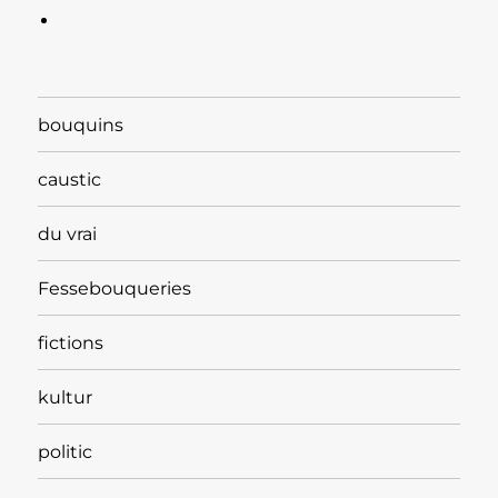
bouquins
caustic
du vrai
Fessebouqueries
fictions
kultur
politic