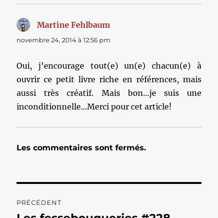
Martine Fehlbaum
dit :
novembre 24, 2014 à 12:56 pm
Oui, j’encourage tout(e) un(e) chacun(e) à
ouvrir ce petit livre riche en références, mais
aussi très créatif. Mais bon…je suis une
inconditionnelle…Merci pour cet article!
Les commentaires sont fermés.
Navigation
PRÉCÉDENT
de
Publication