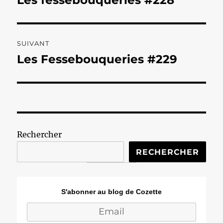
Les fessebouqueries #228
précédente :
l’article
SUIVANT
Les Fessebouqueries #229
Publication
suivante :
Rechercher
RECHERCHER
S'abonner au blog de Cozette