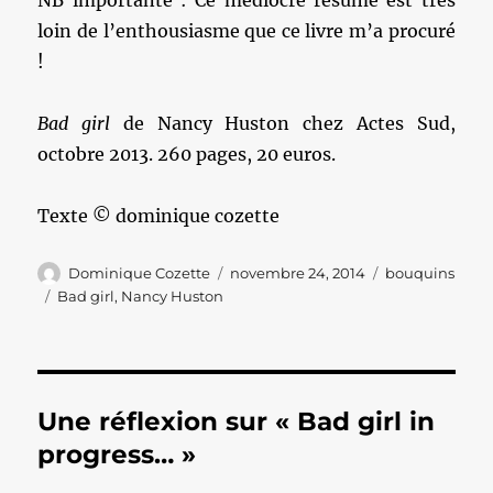
NB importante : Ce médiocre résumé est très
loin de l’enthousiasme que ce livre m’a procuré
!
Bad girl
de Nancy Huston chez Actes Sud,
octobre 2013. 260 pages, 20 euros.
Texte © dominique cozette
Auteur
Publié
Catégories
Dominique Cozette
novembre 24, 2014
bouquins
le
Étiquettes
Bad girl
,
Nancy Huston
Une réflexion sur « Bad girl in
progress… »