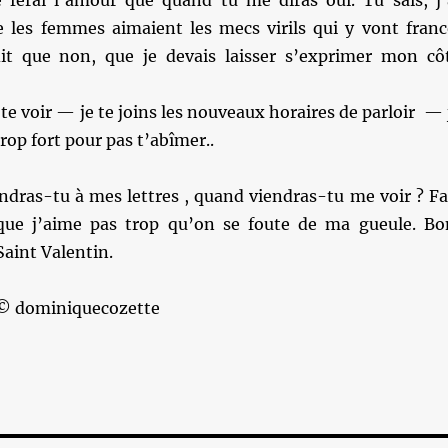
e ferai l’amour que quand tu me diras oui. Tu sais, j’
e les femmes aimaient les mecs virils qui y vont franc
t que non, que je devais laisser s’exprimer mon cô
te voir — je te joins les nouveaux horaires de parloir — 
rop fort pour pas t’abîmer..
ndras-tu à mes lettres , quand viendras-tu me voir ? Fa
que j’aime pas trop qu’on se foute de ma gueule. Bo
Saint Valentin.
 © dominiquecozette