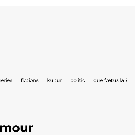
eries
fictions
kultur
politic
que fœtus là ?
’amour