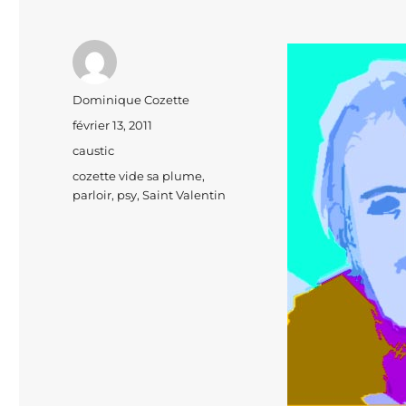
Auteur
Dominique Cozette
Publié
février 13, 2011
le
Catégories
caustic
Étiquettes
cozette vide sa plume
,
parloir
,
psy
,
Saint Valentin