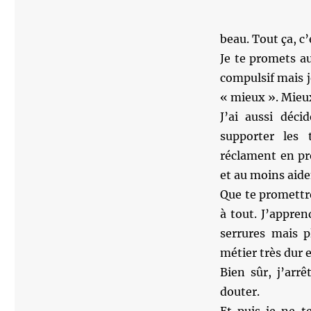
beau. Tout ça, c’
Je te promets au
compulsif mais j
« mieux ». Mieux
J’ai aussi déci
supporter les
réclament en pr
et au moins aide
Que te promettre
à tout. J’appren
serrures mais p
métier très dur e
Bien sûr, j’arrê
douter.