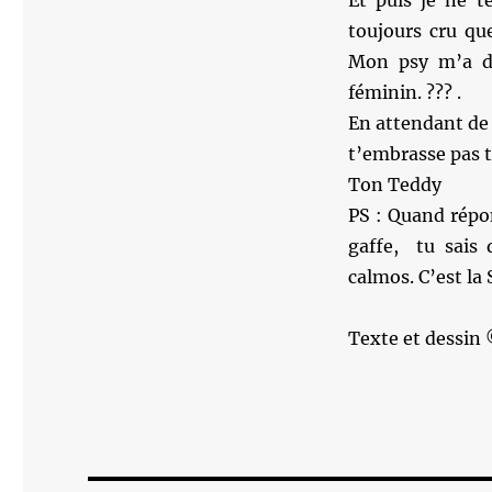
Et puis je ne t
toujours cru qu
Mon psy m’a di
féminin. ??? .
En attendant de 
t’embrasse pas t
Ton Teddy
PS : Quand répo
gaffe, tu sais 
calmos. C’est la 
Texte et dessin