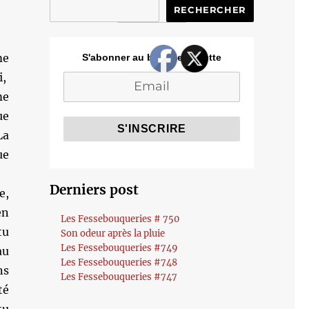
RECHERCHER
me
S'abonner au blog de Cozette
i,
me
ue
La
ue
Derniers post
e,
en
Les Fessebouqueries # 750
tu
Son odeur après la pluie
Les Fessebouqueries #749
au
Les Fessebouqueries #748
ns
Les Fessebouqueries #747
té