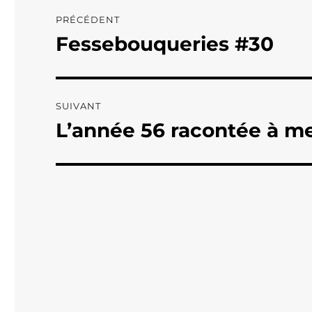
Navigation
PRÉCÉDENT
de
Fessebouqueries #30
Publication
précédente :
l’article
SUIVANT
L’année 56 racontée à me
Publication
suivante :