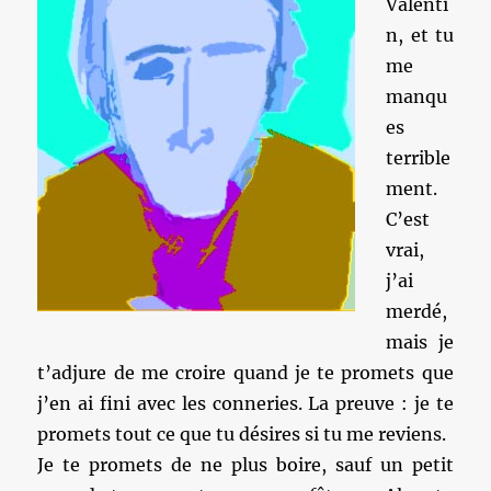
Valenti
n, et tu
me
manqu
es
terrible
ment.
C’est
vrai,
j’ai
merdé,
mais je
t’adjure de me croire quand je te promets que
j’en ai fini avec les conneries. La preuve : je te
promets tout ce que tu désires si tu me reviens.
Je te promets de ne plus boire, sauf un petit