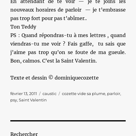
En attendant de te voir — je te joins les
nouveaux horaires de parloir — je t’embrasse
pas trop fort pour pas t’abîmer..
Ton Teddy
PS : Quand répondras-tu à mes lettres , quand
viendras-tu me voir ? Fais gaffe, tu sais que
j’aime pas trop qu’on se foute de ma gueule.
Bon, calmos. C’est la Saint Valentin.
Texte et dessin © dominiquecozette
Publié
Catégories
Étiquettes
février 13, 2011
caustic
cozette vide sa plume
,
parloir
,
le
psy
,
Saint Valentin
Rechercher