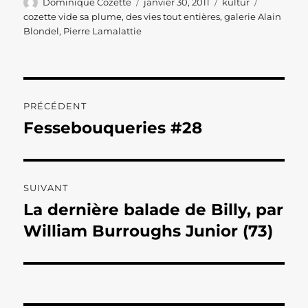
Auteur
Publié
Catégories
Étiquette
Dominique Cozette
janvier 30, 2011
kultur
le
cozette vide sa plume
,
des vies tout entières
,
galerie Alain
Blondel
,
Pierre Lamalattie
Navigation
PRÉCÉDENT
de
Fessebouqueries #28
Publication
précédente :
l’article
SUIVANT
La dernière balade de Billy, par
Publication
suivante :
William Burroughs Junior (73)