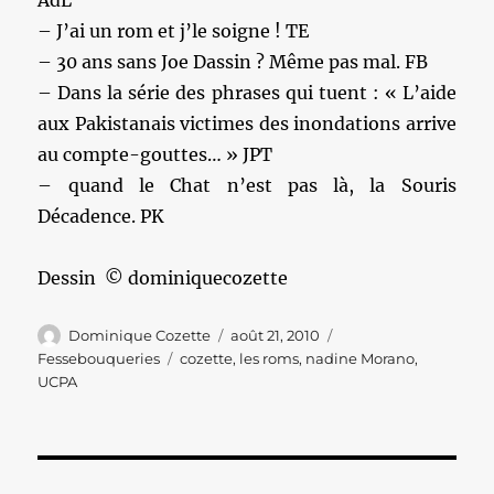
AdL
– J’ai un rom et j’le soigne ! TE
– ‎30 ans sans Joe Dassin ? Même pas mal. FB
– Dans la série des phrases qui tuent : « L’aide
aux Pakistanais victimes des inondations arrive
au compte-gouttes… » JPT
– quand le Chat n’est pas là, la Souris
Décadence. PK
Dessin © dominiquecozette
Auteur
Publié
Catégories
Dominique Cozette
août 21, 2010
le
Étiquettes
Fessebouqueries
cozette
,
les roms
,
nadine Morano
,
UCPA