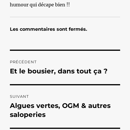
humour qui décape bien !!
Les commentaires sont fermés.
Navigation
PRÉCÉDENT
de
Et le bousier, dans tout ça ?
Publication
précédente :
l’article
SUIVANT
Algues vertes, OGM & autres
Publication
suivante :
saloperies