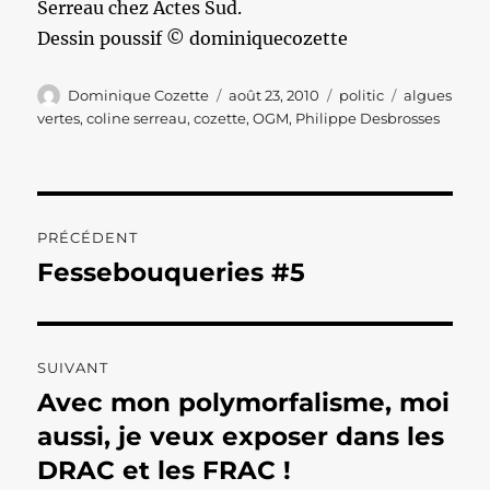
Serreau chez Actes Sud.
Dessin poussif © dominiquecozette
Auteur
Publié
Catégories
Étiquettes
Dominique Cozette
août 23, 2010
politic
algues
le
vertes
,
coline serreau
,
cozette
,
OGM
,
Philippe Desbrosses
Navigation
PRÉCÉDENT
de
Fessebouqueries #5
Publication
précédente :
l’article
SUIVANT
Avec mon polymorfalisme, moi
Publication
suivante :
aussi, je veux exposer dans les
DRAC et les FRAC !