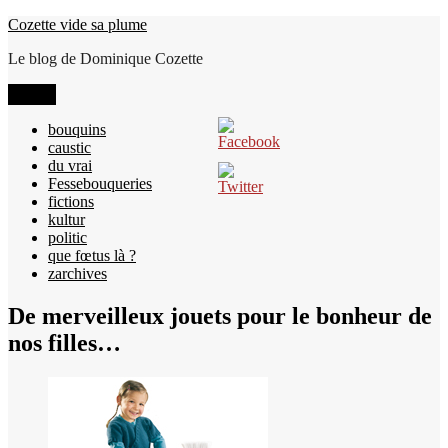
Aller
Cozette vide sa plume
au
Le blog de Dominique Cozette
contenu
Menu
bouquins
caustic
du vrai
Fessebouqueries
fictions
kultur
politic
que fœtus là ?
zarchives
De merveilleux jouets pour le bonheur de
nos filles…