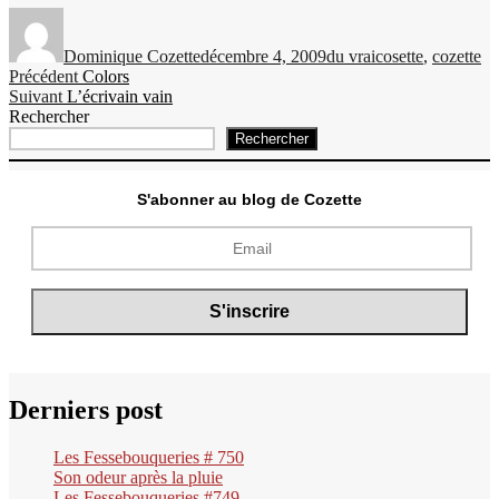
Auteur
Publié
Catégories
Étiquettes
le
Dominique Cozette
décembre 4, 2009
du vrai
cosette
,
cozette
Navigation
Publication
Précédent
Colors
Publication
précédente :
Suivant
L’écrivain vain
de
suivante :
Rechercher
l’article
Rechercher
S'abonner au blog de Cozette
Derniers post
Les Fessebouqueries # 750
Son odeur après la pluie
Les Fessebouqueries #749