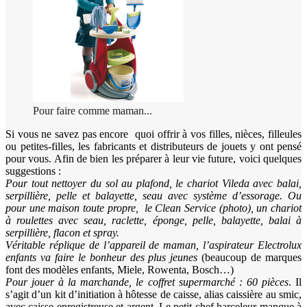
Pour faire comme maman...
Si vous ne savez pas encore quoi offrir à vos filles, nièces, filleules
ou petites-filles, les fabricants et distributeurs de jouets y ont pensé
pour vous. Afin de bien les préparer à leur vie future, voici quelques
suggestions :
Pour tout nettoyer du sol au plafond, le chariot Vileda avec balai,
serpillière, pelle et balayette, seau avec système d’essorage. Ou
pour une maison toute propre, le Clean Service (photo), un chariot
à roulettes avec seau, raclette, éponge, pelle, balayette, balai à
serpillière, flacon et spray.
Véritable réplique de l’appareil de maman, l’aspirateur Electrolux
enfants va faire le bonheur des plus jeunes
(beaucoup de marques
font des modèles enfants, Miele, Rowenta, Bosch…)
Pour jouer à la marchande, le coffret supermarché : 60 pièces
. Il
s’agit d’un kit d’initiation à hôtesse de caisse, alias caissière au smic,
avec caisse enregistreuse et argent. Le petit chef harceleur manque à