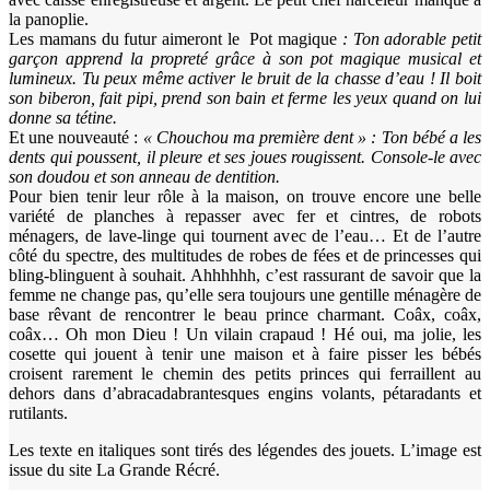
la panoplie.
Les mamans du futur aimeront le Pot magique
: Ton adorable petit
garçon apprend la propreté grâce à son pot magique musical et
lumineux. Tu peux même activer le bruit de la chasse d’eau ! Il boit
son biberon, fait pipi, prend son bain et ferme les yeux quand on lui
donne sa tétine.
Et une nouveauté :
« Chouchou ma première dent » : Ton bébé a les
dents qui poussent, il pleure et ses joues rougissent. Console-le avec
son doudou et son anneau de dentition.
Pour bien tenir leur rôle à la maison, on trouve encore une belle
variété de planches à repasser avec fer et cintres, de robots
ménagers, de lave-linge qui tournent avec de l’eau… Et de l’autre
côté du spectre, des multitudes de robes de fées et de princesses qui
bling-blinguent à souhait. Ahhhhhh, c’est rassurant de savoir que la
femme ne change pas, qu’elle sera toujours une gentille ménagère de
base rêvant de rencontrer le beau prince charmant. Coâx, coâx,
coâx… Oh mon Dieu ! Un vilain crapaud ! Hé oui, ma jolie, les
cosette qui jouent à tenir une maison et à faire pisser les bébés
croisent rarement le chemin des petits princes qui ferraillent au
dehors dans d’abracadabrantesques engins volants, pétaradants et
rutilants.
Les texte en italiques sont tirés des légendes des jouets. L’image est
issue du site La Grande Récré.