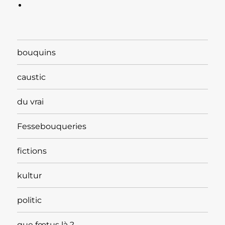
bouquins
caustic
du vrai
Fessebouqueries
fictions
kultur
politic
que fœtus là ?