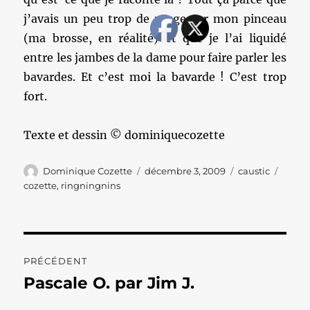
j’avais un peu trop de rouge sur mon pinceau
(ma brosse, en réalité) et que je l’ai liquidé
entre les jambes de la dame pour faire parler les
bavardes. Et c’est moi la bavarde ! C’est trop
fort.
Texte et dessin © dominiquecozette
Auteur
Publié
Catégories
Étiqu
Dominique Cozette
décembre 3, 2009
caustic
le
cozette
,
ringningnins
Navigation
PRÉCÉDENT
de
Pascale O. par Jim J.
Publication
précédente :
l’article