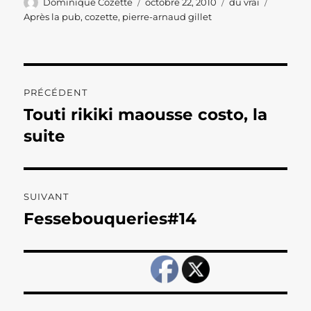
Auteur
Publié
Catégories
Étiquett
Dominique Cozette
octobre 22, 2010
du vrai
le
Après la pub
,
cozette
,
pierre-arnaud gillet
Navigation
PRÉCÉDENT
de
Touti rikiki maousse costo, la
Publication
précédente :
suite
l’article
SUIVANT
Fessebouqueries#14
Publication
suivante :