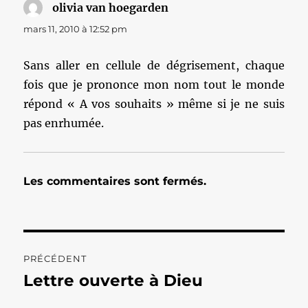
olivia van hoegarden
dit :
mars 11, 2010 à 12:52 pm
Sans aller en cellule de dégrisement, chaque
fois que je prononce mon nom tout le monde
répond « A vos souhaits » même si je ne suis
pas enrhumée.
Les commentaires sont fermés.
Navigation
PRÉCÉDENT
de
Lettre ouverte à Dieu
Publication
précédente :
l’article