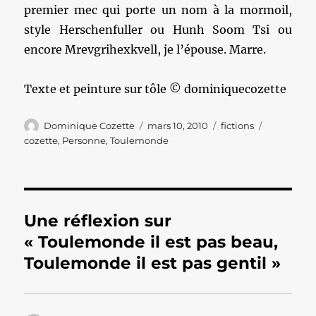
premier mec qui porte un nom à la mormoil,
style Herschenfuller ou Hunh Soom Tsi ou
encore Mrevgrihexkvell, je l’épouse. Marre.
Texte et peinture sur tôle © dominiquecozette
Auteur
Publié
Catégories
Étiquettes
Dominique Cozette
mars 10, 2010
fictions
le
cozette
,
Personne
,
Toulemonde
Une réflexion sur
« Toulemonde il est pas beau,
Toulemonde il est pas gentil »