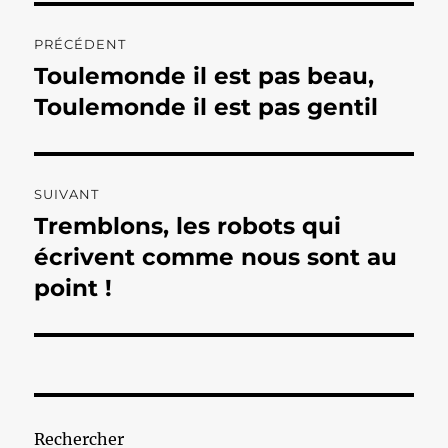
Navigation
PRÉCÉDENT
de
Toulemonde il est pas beau,
Publication
précédente :
Toulemonde il est pas gentil
l’article
SUIVANT
Tremblons, les robots qui
Publication
suivante :
écrivent comme nous sont au
point !
Rechercher