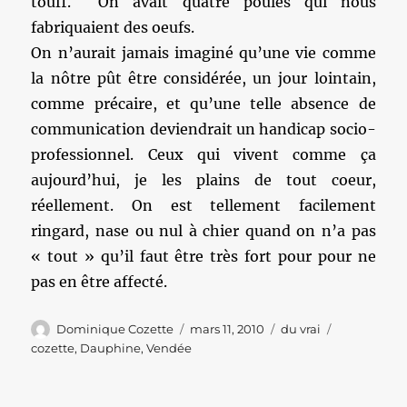
touff. On avait quatre poules qui nous
fabriquaient des oeufs.
On n’aurait jamais imaginé qu’une vie comme
la nôtre pût être considérée, un jour lointain,
comme précaire, et qu’une telle absence de
communication deviendrait un handicap socio-
professionnel. Ceux qui vivent comme ça
aujourd’hui, je les plains de tout coeur,
réellement. On est tellement facilement
ringard, nase ou nul à chier quand on n’a pas
« tout » qu’il faut être très fort pour pour ne
pas en être affecté.
Auteur
Publié
Catégories
Étiquettes
Dominique Cozette
mars 11, 2010
du vrai
le
cozette
,
Dauphine
,
Vendée