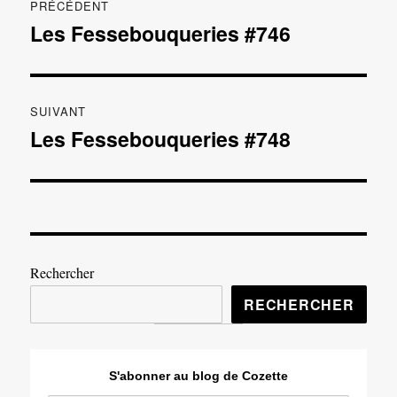
PRÉCÉDENT
de
Les Fessebouqueries #746
Publication
précédente :
l’article
SUIVANT
Les Fessebouqueries #748
Publication
suivante :
Rechercher
RECHERCHER
S'abonner au blog de Cozette