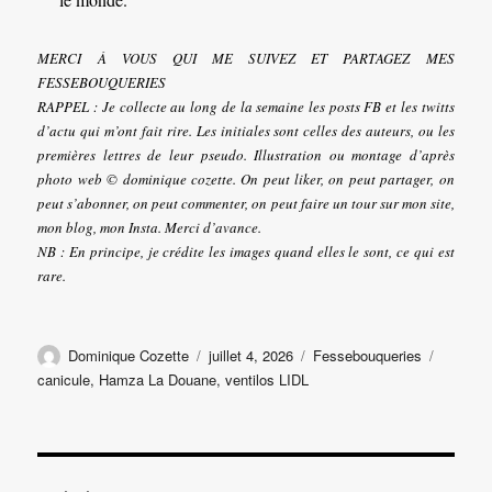
MERCI À VOUS QUI ME SUIVEZ ET PARTAGEZ MES
FESSEBOUQUERIES
RAPPEL : Je collecte au long de la semaine les posts FB et les twitts
d’actu qui m’ont fait rire. Les initiales sont celles des auteurs, ou les
premières lettres de leur pseudo. Illustration ou montage d’après
photo web © dominique cozette. On peut liker, on peut partager, on
peut s’abonner, on peut commenter, on peut faire un tour sur mon site,
mon blog, mon Insta. Merci d’avance.
NB : En principe, je crédite les images quand elles le sont, ce qui est
rare.
Auteur
Publié
Catégories
Étiquet
Dominique Cozette
juillet 4, 2026
Fessebouqueries
le
canicule
,
Hamza La Douane
,
ventilos LIDL
Navigation