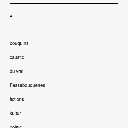
bouquins
caustic
du vrai
Fessebouqueries
fictions
kultur
politic