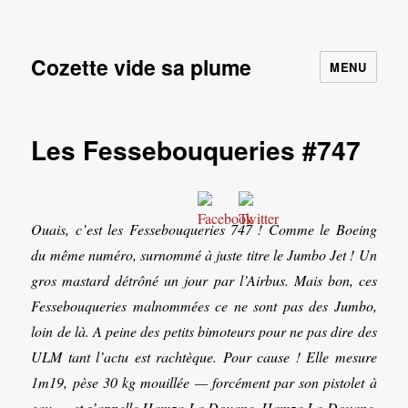
Cozette vide sa plume
MENU
Les Fessebouqueries #747
Ouais, c’est les Fessebouqueries 747 ! Comme le Boeing
du même numéro, surnommé à juste titre le Jumbo Jet ! Un
gros mastard détrôné un jour par l’Airbus. Mais bon, ces
Fessebouqueries malnommées ce ne sont pas des Jumbo,
loin de là. A peine des petits bimoteurs pour ne pas dire des
ULM tant l’actu est rachtèque. Pour cause ! Elle mesure
1m19, pèse 30 kg mouillée — forcément par son pistolet à
eau — et s’appelle Hamza La Douane. Hamza La Douane,