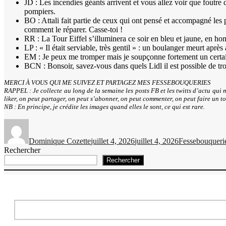
JD : Les incendies géants arrivent et vous allez voir que foutre 
pompiers.
BO : Attali fait partie de ceux qui ont pensé et accompagné les p
comment le réparer. Casse-toi !
RR : La Tour Eiffel s’illuminera ce soir en bleu et jaune, en hom
LP : « Il était serviable, très gentil » : un boulanger meurt après
EM : Je peux me tromper mais je soupçonne fortement un certain
BCN : Bonsoir, savez-vous dans quels Lidl il est possible de tro
MERCI À VOUS QUI ME SUIVEZ ET PARTAGEZ MES FESSEBOUQUERIES
RAPPEL : Je collecte au long de la semaine les posts FB et les twitts d’actu qui m
liker, on peut partager, on peut s’abonner, on peut commenter, on peut faire un t
NB : En principe, je crédite les images quand elles le sont, ce qui est rare.
Auteur
Publié
Catégories
le
Dominique Cozette
juillet 4, 2026
juillet 4, 2026
Fessebouqueri
Rechercher
Rechercher