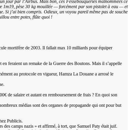
 un jour par l’Airbus. Mais bon, ces Fessebouqueries malnommées ce
ure 1m19, pèse 30 kg mouillée — forcément par son pistolet à eau — et
e. Si j’ai bien compris. Odieux, un voyou pareil même pas de souche
lou entre potes, flûte quoi !
cule mortifère de 2003. Il fallait max 10 milliards pour équiper
t en feraient un remake de la Guerre des Boutons. Mais il s’appelle
rmément au protocole en vigueur, Hamza La Douane a arrosé le
ne.
0€ de salaire et autant en remboursement de frais ? En quoi son
de nombreux médias sont des organes de propagande qui ont pour but
hez Publicis.
 des camps nazis » et affirmé, à tort, que Samuel Paty était juif.