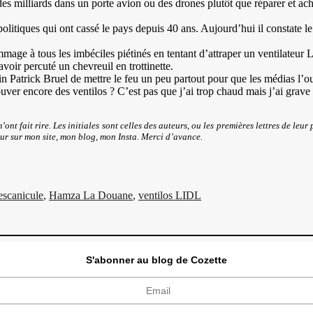
des milliards dans un porte avion ou des drones plutôt que réparer et ac
olitiques qui ont cassé le pays depuis 40 ans. Aujourd’hui il constate l
mage à tous les imbéciles piétinés en tentant d’attraper un ventilateur L
 avoir percuté un chevreuil en trottinette.
 Patrick Bruel de mettre le feu un peu partout pour que les médias l’ou
uver encore des ventilos ? C’est pas que j’ai trop chaud mais j’ai grave
’ont fait rire. Les initiales sont celles des auteurs, ou les premières lettres de 
our sur mon site, mon blog, mon Insta. Merci d’avance.
Étiquettes
es
canicule
,
Hamza La Douane
,
ventilos LIDL
S'abonner au blog de Cozette