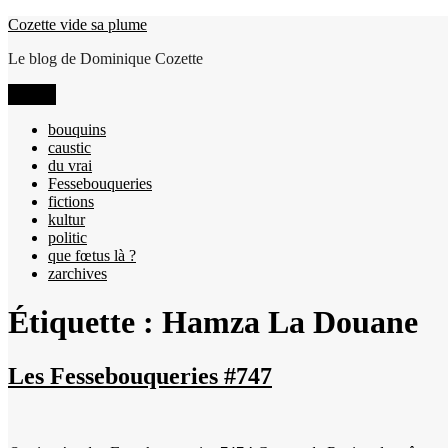
Aller
Cozette vide sa plume
au
Le blog de Dominique Cozette
contenu
Menu
bouquins
caustic
du vrai
Fessebouqueries
fictions
kultur
politic
que fœtus là ?
zarchives
Étiquette :
Hamza La Douane
Les Fessebouqueries #747