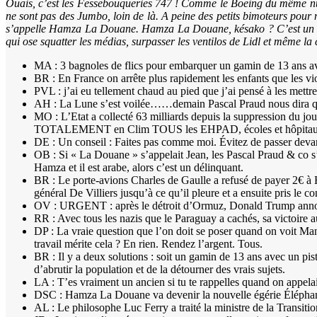
Ouais, c’est les Fessebouqueries 747 ! Comme le Boeing du même nu
ne sont pas des Jumbo, loin de là. A peine des petits bimoteurs pour
s’appelle Hamza La Douane. Hamza La Douane, késako ? C’est un terr
qui ose squatter les médias, surpasser les ventilos de Lidl et même la
MA : 3 bagnoles de flics pour embarquer un gamin de 13 ans avec
BR : En France on arrête plus rapidement les enfants que les vi
PVL : j’ai eu tellement chaud au pied que j’ai pensé à les mettre 
AH : La Lune s’est voilée……demain Pascal Praud nous dira qu
MO : L’Etat a collecté 63 milliards depuis la suppression du jour
TOTALEMENT en Clim TOUS les EHPAD, écoles et hôpitaux, 
DE : Un conseil : Faites pas comme moi. Évitez de passer devan
OB : Si « La Douane » s’appelait Jean, les Pascal Praud & co s’
Hamza et il est arabe, alors c’est un délinquant.
BR : Le porte-avions Charles de Gaulle a refusé de payer 2€ 
général De Villiers jusqu’à ce qu’il pleure et a ensuite pris le co
OV : URGENT : après le détroit d’Ormuz, Donald Trump annonc
RR : Avec tous les nazis que le Paraguay a cachés, sa victoire a
DP : La vraie question que l’on doit se poser quand on voit Ma
travail mérite cela ? En rien. Rendez l’argent. Tous.
BR : Il y a deux solutions : soit un gamin de 13 ans avec un p
d’abrutir la population et de la détourner des vrais sujets.
LA : T’es vraiment un ancien si tu te rappelles quand on appelai
DSC : Hamza La Douane va devenir la nouvelle égérie Éléphant B
AL : Le philosophe Luc Ferry a traité la ministre de la Transitio