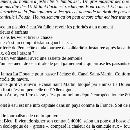
méro, surnommé à juste titre le Jumbo Jet ! Un gros mastard détrôné
 ne pas dire des ULM tant l’actu est rachtèque. Pour cause ! Elle mes
oriste de la flotte qui arrose les gens et demande un droit de passag
 canicule ! Pouah. Heureusement qu’on peut encore tchin-tchiner tranquil
 un pistolet à eau.Va falloir revoir les priorités à un moment
oleurs d’enfants
dans les wc et tirer la chasse
e c’est un complot islamo-gauchiste…..
 férié de Pentecôte et «la journée de solidarité » instaurée après la cani
où est l’argent ?!
t un ventilateur avec une assiette de semoule.
amuseraient de ce « drôle de petit garnement » qui arrose les passants e
à Hamza La Douane pour passer l’écluse du Canal Saint-Martin. Confo
ntrôle du navire.
e qu’il va rouvrir le canal Saint-Martin, bloqué par Hamza La Doua
u foot c’est un peu celle de l’Allemagne.
non Aubry en 1ère classe, c’est pourquoi un député européen touche 800
istolet à eau est une info capitale dans un pays comme la France. Soit 
t le journalisme le contre-pouvoir
leu. Il vient de signer son contrat à 400K, selon un pote qui bosse c
n écologique de « grosse », comparé la chaleur de la canicule aux « fours