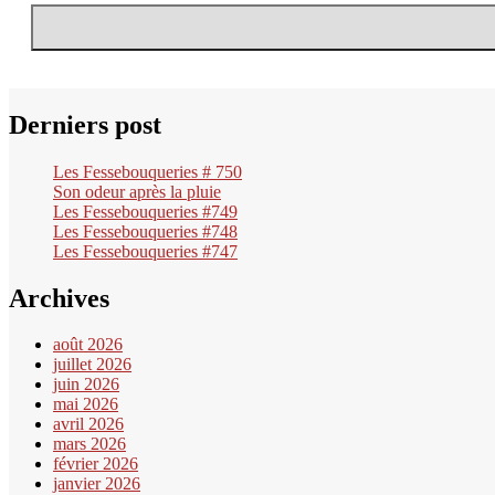
Derniers post
Les Fessebouqueries # 750
Son odeur après la pluie
Les Fessebouqueries #749
Les Fessebouqueries #748
Les Fessebouqueries #747
Archives
août 2026
juillet 2026
juin 2026
mai 2026
avril 2026
mars 2026
février 2026
janvier 2026