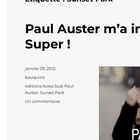
Paul Auster m’a i
Super !
Publié
janvier 29, 2012
le
Catégories
bouquins
Étiquettes
editions Actes Sud
,
Paul
Auster
,
Sunset Park
sur
Un commentaire
Paul
Auster
m’a
invitée
à