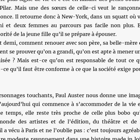
 Pilar. Mais une des sœurs de celle-ci veut le rançonn
nonce. Il retourne donc à New-York, dans un squatt où v
mi et deux femmes au parcours pas facile non plus. 
rité de la jeune fille qu’il se prépare à épouser.
et demi, comment renouer avec son père, sa belle-mère 
nt se prouver qu’on a grandi, qu’on est apte à mener u
aisée ? Mais est-ce qu’on est responsable de tout ce q
t-ce qu’il faut être conforme à ce que la société exige po
ersonnages touchants, Paul Auster nous donne une ima
’aujourd’hui qui commence à s’accommoder de la vie 
temps, elle reste très proche de celle plus bobo qu’
monde des artistes et de l’édition, du théâtre et de 
 il a vécu à Paris et ne l’oublie pas : c’est toujours agréab
tre modeste rayonnement dans une histoire made in lo