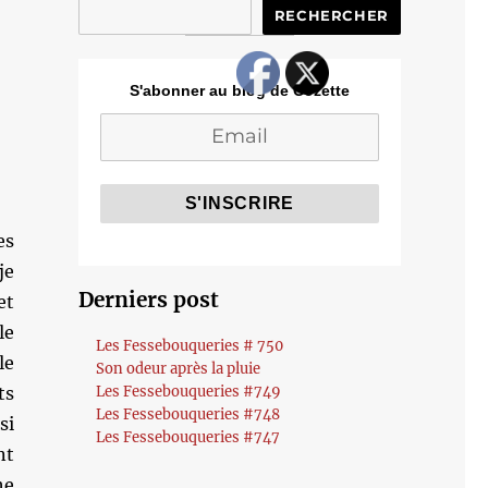
RECHERCHER
S'abonner au blog de Cozette
es
je
Derniers post
et
le
Les Fessebouqueries # 750
le
Son odeur après la pluie
ts
Les Fessebouqueries #749
Les Fessebouqueries #748
si
Les Fessebouqueries #747
nt
he