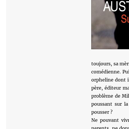
Sunset
Park
:
Super
!
toujours, sa mèr
comédienne. Pui
orpheline dont i
père, éditeur ma
problème de Mile
poussant sur la
pousser ?
Ne pouvant vivr
parents, ne donn