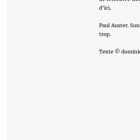
d’ici.
Paul Auster. Sun
trop.
Texte © domini