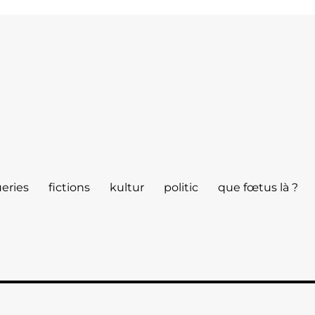
eries
fictions
kultur
politic
que fœtus là ?