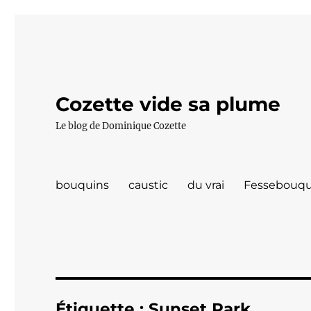
Cozette vide sa plume
Le blog de Dominique Cozette
bouquins
caustic
du vrai
Fessebouqu
Étiquette :
Sunset Park