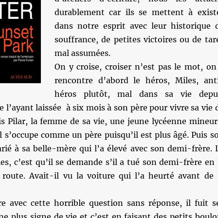
durablement car ils se mettent à exist
dans notre esprit avec leur historique 
souffrance, de petites victoires ou de tar
mal assumées.
On y croise, croiser n’est pas le mot, on
rencontre d’abord le héros, Miles, ant
héros plutôt, mal dans sa vie depu
e l’ayant laissée à six mois à son père pour vivre sa vie 
s Pilar, la femme de sa vie, une jeune lycéenne mineur
l s’occupe comme un père puisqu’il est plus âgé. Puis s
rié à sa belle-mère qui l’a élevé avec son demi-frère. 
s, c’est qu’il se demande s’il a tué son demi-frère en 
 route. Avait-il vu la voiture qui l’a heurté avant de 
e avec cette horrible question sans réponse, il fuit s
e plus signe de vie et c’est en faisant des petits boulo