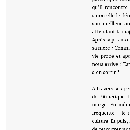
qu’il rencontre
sinon elle le dé
son meilleur a
attendant la majo
Après sept ans 
sa mère ? Comme
vie probe et ap
nous arrive ? Es
s’en sortir ?
A travers ses p
de l’Amérique d
marge. En même 
fréquente : le 
culture. Et puis,
de retrouver no