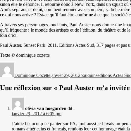
sinon elle le dénonce. Il retourne donc à New-York, dans un squatt où vi
Après sept ans et demi, comment renouer avec son père, sa belle-mère 
ce qui nous arrive ? Est-ce qu’il faut être conforme à ce que la société e
A travers ses personnages touchants, Paul Auster nous donne une ima
qu’il fréquente : le monde des artistes et de l’édition, du théâtre et de 
loin d’ici.
Paul Auster. Sunset Park. 2011. Editions Actes Sud, 317 pages et pas u
Texte © dominique cozette
Auteur
Publié
Catégories
Étiquettes
le
Dominique Cozette
janvier 29, 2012
bouquins
editions Actes Su
Une réflexion sur « Paul Auster m’a invitée
olivia van hoegarden
dit :
janvier 29, 2012 à 6:05 pm
J’aime beaucoup ce papier sur PA, moi aussi je l’avais un peu a
romans américains et français, rendons leur cet hommage était la m