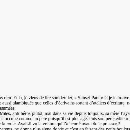
ien. Et là, je viens de lire son dernier, « Sunset Park » et je le trouve 
aussi alambiquée que celles d’écrivains sortant d’ateliers d’écriture, no
assumées.
 Miles, anti-héros plutôt, mal dans sa vie depuis toujours, sa mère l’a
l s’occupe comme un père puisqu’il est plus âgé. Puis son père, éditeur
 la route. Avait-il vu la voiture qui l’a heurté avant de le pousser ?
parents, ne donne plus signe de vie et c’est en faisant des petits boulot