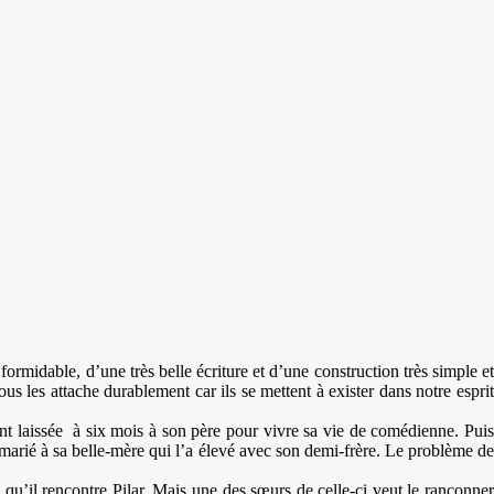
formidable, d’une très belle écriture et d’une construction très simple et
us les attache durablement car ils se mettent à exister dans notre esprit
yant laissée à six mois à son père pour vivre sa vie de comédienne. Puis
 marié à sa belle-mère qui l’a élevé avec son demi-frère. Le problème de
s qu’il rencontre Pilar. Mais une des sœurs de celle-ci veut le rançonner