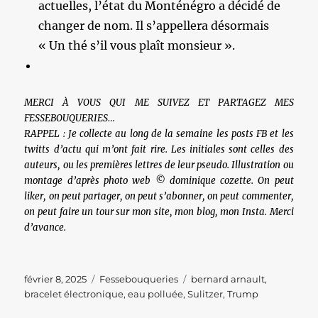
actuelles, l’état du Monténégro a décidé de
changer de nom. Il s’appellera désormais
« Un thé s’il vous plaît monsieur ».
MERCI À VOUS QUI ME SUIVEZ ET PARTAGEZ MES
FESSEBOUQUERIES…
RAPPEL : Je collecte au long de la semaine les posts FB et les
twitts d’actu qui m’ont fait rire. Les initiales sont celles des
auteurs, ou les premières lettres de leur pseudo. Illustration ou
montage d’après photo web © dominique cozette. On peut
liker, on peut partager, on peut s’abonner, on peut commenter,
on peut faire un tour sur mon site, mon blog, mon Insta. Merci
d’avance.
Publié
Catégories
Étiquettes
février 8, 2025
Fessebouqueries
bernard arnault
,
le
bracelet électronique
,
eau polluée
,
Sulitzer
,
Trump