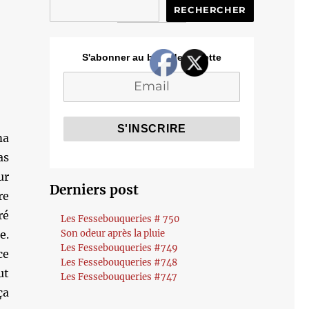
RECHERCHER
S'abonner au blog de Cozette
ma
as
ur
Derniers post
re
ré
Les Fessebouqueries # 750
e.
Son odeur après la pluie
Les Fessebouqueries #749
ce
Les Fessebouqueries #748
ut
Les Fessebouqueries #747
ça