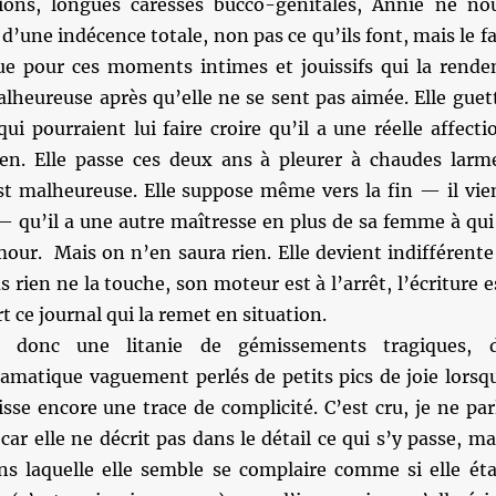
itions, longues caresses bucco-génitales, Annie ne no
 d’une indécence totale, non pas ce qu’ils font, mais le fa
que pour ces moments intimes et jouissifs qui la rende
lheureuse après qu’elle ne se sent pas aimée. Elle guet
qui pourraient lui faire croire qu’il a une réelle affecti
ien. Elle passe ces deux ans à pleurer à chaudes larm
est malheureuse. Elle suppose même vers la fin — il vie
 qu’il a une autre maîtresse en plus de sa femme à qui 
mour. Mais on n’en saura rien. Elle devient indifférente
us rien ne la touche, son moteur est à l’arrêt, l’écriture e
t ce journal qui la remet en situation.
t donc une litanie de gémissements tragiques, 
amatique vaguement perlés de petits pics de joie lorsq
aisse encore une trace de complicité. C’est cru, je ne par
car elle ne décrit pas dans le détail ce qui s’y passe, ma
ns laquelle elle semble se complaire comme si elle éta