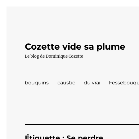
Cozette vide sa plume
Le blog de Dominique Cozette
bouquins
caustic
du vrai
Fessebouqu
Étiquette :
Se perdre