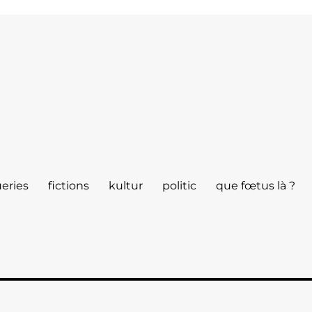
eries
fictions
kultur
politic
que fœtus là ?