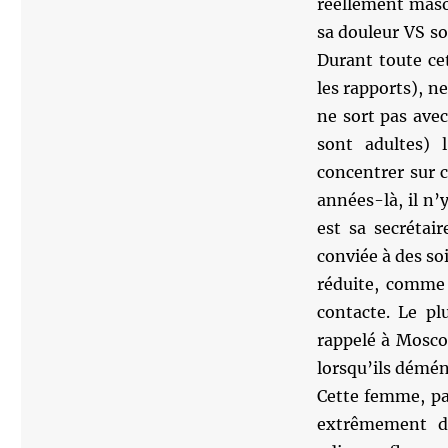
réellement maso 
sa douleur VS so
Durant toute cet
les rapports), ne
ne sort pas avec
sont adultes) 
concentrer sur c
années-là, il n
est sa secrétai
conviée à des soi
réduite, comme 
contacte. Le pl
rappelé à Moscou
lorsqu’ils démé
Cette femme, par
extrêmement dé