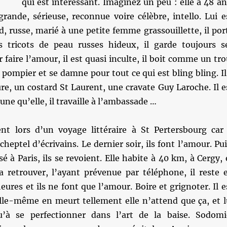
qui est intéressant. Imaginez un peu : elle a 48 an
grande, sérieuse, reconnue voire célèbre, intello. Lui e
d, russe, marié à une petite femme grassouillette, il por
s tricots de peau russes hideux, il garde toujours s
 faire l’amour, il est quasi inculte, il boit comme un tro
ompier et se damne pour tout ce qui est bling bling. Il
re, un costard St Laurent, une cravate Guy Laroche. Il e
une qu’elle, il travaille à l’ambassade …
ent lors d’un voyage littéraire à St Pertersbourg car 
eptel d’écrivains. Le dernier soir, ils font l’amour. Pui
é à Paris, ils se revoient. Elle habite à 40 km, à Cergy, 
la retrouver, l’ayant prévenue par téléphone, il reste 
eures et ils ne font que l’amour. Boire et grignoter. Il e
elle-même en meurt tellement elle n’attend que ça, et l
à se perfectionner dans l’art de la baise. Sodomi