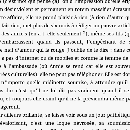
(c’est moi qui pense ça), on a l’impression qu’elle éri
n désir violent et permanent en totem massif et écrasan
te affaire, elle ne prend plaisir à rien (à rien d’autre q
 fait rien, met plus de six mois à rédiger un pauvre articl
 des ami.e.s (en a t-elle seulement ?), même ses fils (q
l’embarrassent quand ils passent, l’empêchant de 
e mal d’amour qui la ronge. J’oublie de le dire : dans c
’y a pas d’internet ou de mobiles et comme la femme de 
re à l’ambassade (où Annie se rend car elle est souve
rées culturelles), elle ne peut pas téléphoner. Elle est do
n’importe quelle midinette soumise, à attendre qu’il 
us dur c’est qu’il ne lui dit pas vraiment quand il se
, et toujours elle craint qu’il ne la préviendra même p
nageront.
 ailleurs brillante, se laisse voir sous un jour pathétiqu
valorisant, c’est une loque névrosée, sa soumissi