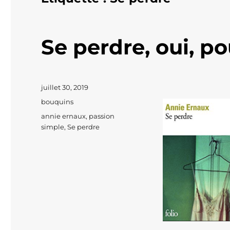
Se perdre, oui, p
Publié
juillet 30, 2019
le
Catégories
bouquins
Étiquettes
annie ernaux
,
passion
simple
,
Se perdre