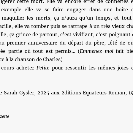
digérer cette mort. Elle va encore errer de conneries 
r exemple elle va se faire engager dans une boîte 
r maquiller les morts, ça n’aura qu’un temps, et tout
acille, elle va tomber puis se rattrape à un très vieux ch
lle, ça grince de partout, c’est vivifiant, c’est poignant 
 au premier anniversaire du départ du père, fêté de ou
ée partie où tout est permis… (
Emmenez-moi
fait bi
e à la chanson de Charles)
e cours acheter
Petite
pour ressentir les mêmes joies 
 Sarah Gysler, 2025 aux 2ditions Equateurs Roman, 1
zette