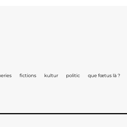
eries
fictions
kultur
politic
que fœtus là ?