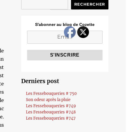
RECHERCHER
S'abonner au blog de Cozette
le
un
st
st
Derniers post
te
es
Les Fessebouqueries # 750
le
Son odeur après la pluie
Les Fessebouqueries #749
nc
Les Fessebouqueries #748
e.
Les Fessebouqueries #747
us