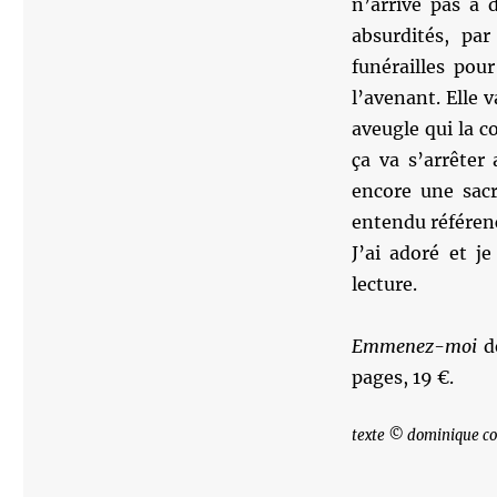
n’arrive pas à 
absurdités, pa
funérailles pou
l’avenant. Elle v
aveugle qui la co
ça va s’arrêter
encore une sacr
entendu référenc
J’ai adoré et j
lecture.
Emmenez-moi
de
pages, 19 €.
texte © dominique co