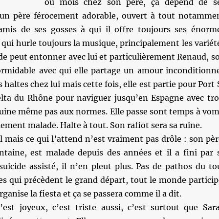
ou mois chez son père, ça dépend de s
 un père férocement adorable, ouvert à tout notamme
amis de ses gosses à qui il offre toujours ses énorm
z qui hurle toujours la musique, principalement les variét
de peut entonner avec lui et particulièrement Renaud, s
ormidable avec qui elle partage un amour inconditionne
s haltes chez lui mais cette fois, elle est partie pour Port 
elta du Rhône pour naviguer jusqu’en Espagne avec tro
 ruine même pas aux normes. Elle passe sont temps à vom
llement malade. Halte à tout. Son rafiot sera sa ruine.
l mais ce qui l’attend n’est vraiment pas drôle : son pèr
antaine, est malade depuis des années et il a fini par 
suicide assisté, il n’en pleut plus. Pas de pathos du to
s qui précèdent le grand départ, tout le monde particip
organise la fiesta et ça se passera comme il a dit.
c’est joyeux, c’est triste aussi, c’est surtout que Sar