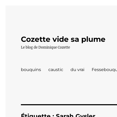
Cozette vide sa plume
Le blog de Dominique Cozette
bouquins
caustic
du vrai
Fessebouqu
Étiquette :
Sarah Gysler