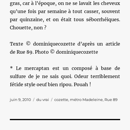
gras, car à l’époque, on ne se lavait les cheveux
qu’une fois par semaine à tout casser, souvent
par quinzaine, et on était tous séborrhéiques.
Chouette, non ?
Texte © dominiquecozette d’après un article
de Rue 89. Photo © dominiquecozette
* Le mercaptan est un composé à base de
sulfure de je ne sais quoi. Odeur terriblement
fétide style oeuf bien ripou. Pouah !
Publié
Catégories
Étiquettes
juin 9, 2010
du vrai
cozette
,
métro Madeleine
,
Rue 89
le