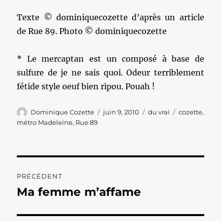
Texte © dominiquecozette d’après un article
de Rue 89. Photo © dominiquecozette
* Le mercaptan est un composé à base de
sulfure de je ne sais quoi. Odeur terriblement
fétide style oeuf bien ripou. Pouah !
Auteur
Publié
Catégories
Étiquettes
Dominique Cozette
juin 9, 2010
du vrai
cozette
,
le
métro Madeleine
,
Rue 89
Navigation
PRÉCÉDENT
de
Ma femme m’affame
Publication
précédente :
l’article