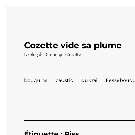
Cozette vide sa plume
Le blog de Dominique Cozette
bouquins
caustic
du vrai
Fessebouqu
Étiquette :
Riss