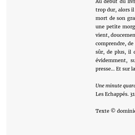
Au début du livr
trop dur, alors i
mort de son gran
une petite morgu
vient, doucemen
comprendre, de 
sûr, de plus, i
évidemment, sur
presse… Et sur la
Une minute quar
Les Echappés. 31
Texte © domini