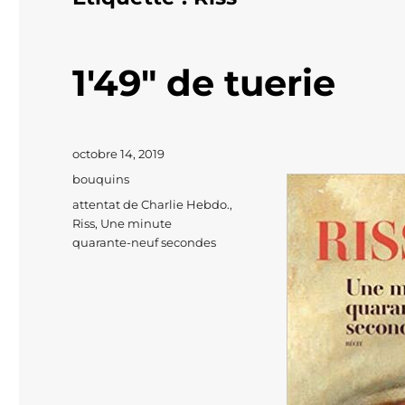
1'49" de tuerie
Publié
octobre 14, 2019
le
Catégories
bouquins
Étiquettes
attentat de Charlie Hebdo.
,
Riss
,
Une minute
quarante-neuf secondes