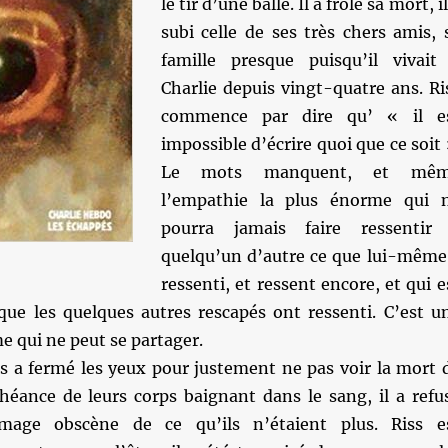
le tir d’une balle. Il a frôlé sa mort, il
subi celle de ses très chers amis, 
famille presque puisqu’il vivait
Charlie depuis vingt-quatre ans. Ri
commence par dire qu’ « il e
impossible d’écrire quoi que ce soit 
Le mots manquent, et mê
l’empathie la plus énorme qui 
pourra jamais faire ressentir
quelqu’un d’autre ce que lui-même
ressenti, et ressent encore, et qui e
 que les quelques autres rescapés ont ressenti. C’est u
e qui ne peut se partager.
ss a fermé les yeux pour justement ne pas voir la mort 
chéance de leurs corps baignant dans le sang, il a refu
image obscène de ce qu’ils n’étaient plus. Riss e