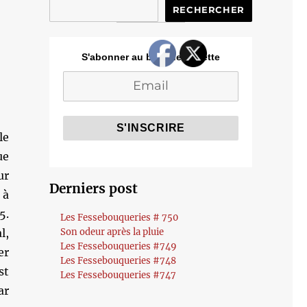
RECHERCHER
S'abonner au blog de Cozette
 le
ue
ur
Derniers post
 à
5.
Les Fessebouqueries # 750
l,
Son odeur après la pluie
Les Fessebouqueries #749
er
Les Fessebouqueries #748
st
Les Fessebouqueries #747
ar