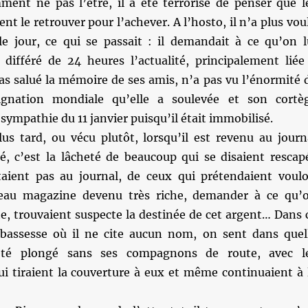
ment ne pas l’être, il a été terrorisé de penser que l
ent le retrouver pour l’achever. A l’hosto, il n’a plus vou
 le jour, ce qui se passait : il demandait à ce qu’on l
différé de 24 heures l’actualité, principalement liée
a pas salué la mémoire de ses amis, n’a pas vu l’énormité 
ignation mondiale qu’elle a soulevée et son cortè
sympathie du 11 janvier puisqu’il était immobilisé.
lus tard, ou vécu plutôt, lorsqu’il est revenu au journ
é, c’est la lâcheté de beaucoup qui se disaient rescap
étaient pas au journal, de ceux qui prétendaient voulo
veau magazine devenu très riche, demander à ce qu’
te, trouvaient suspecte la destinée de cet argent… Dans 
bassesse où il ne cite aucun nom, on sent dans quel
 été plongé sans ses compagnons de route, avec l
ui tiraient la couverture à eux et même continuaient à 