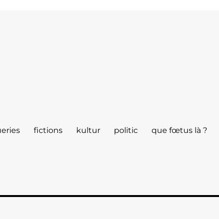
eries
fictions
kultur
politic
que fœtus là ?