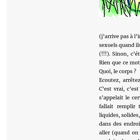
(j’arrive pas à 
sexuels quand il
(!!!). Sinon, c’é
Rien que ce mot,
Quoi, le corps ?
Ecoutez, arrête
C’est vrai, c’e
s’appelait le ce
fallait remplir
liquides, solides
dans des endroit
aller (quand on 