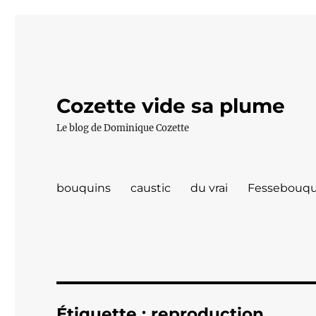
Cozette vide sa plume
Le blog de Dominique Cozette
bouquins
caustic
du vrai
Fessebouqu
Étiquette :
reproduction