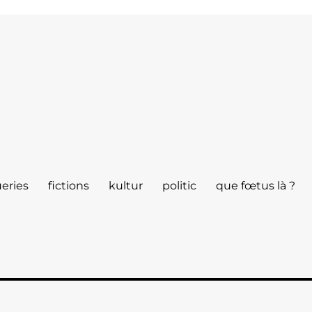
eries
fictions
kultur
politic
que fœtus là ?