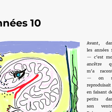
nnées 10
Avant, da
les années 
— c’est m
ancêtre q
m’a racon
— on s
reproduisait
en faisant d
petits da
son ventr