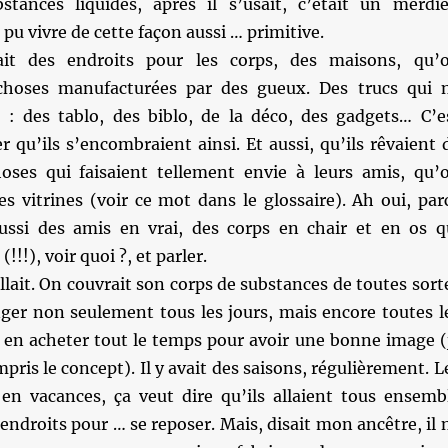
stances liquides, après il s’usait, c’était un merdie
pu vivre de cette façon aussi … primitive.
ait des endroits pour les corps, des maisons, qu’
 choses manufacturées par des gueux. Des trucs qui 
n : des tablo, des biblo, de la déco, des gadgets… C’e
r qu’ils s’encombraient ainsi. Et aussi, qu’ils rêvaient 
oses qui faisaient tellement envie à leurs amis, qu’
s vitrines (voir ce mot dans le glossaire). Ah oui, par
aussi des amis en vrai, des corps en chair et en os q
(!!!), voir quoi ?, et parler.
llait. On couvrait son corps de substances de toutes sort
anger non seulement tous les jours, mais encore toutes l
ait en acheter tout le temps pour avoir une bonne image (
pris le concept). Il y avait des saisons, régulièrement. L
 en vacances, ça veut dire qu’ils allaient tous ensemb
ndroits pour … se reposer. Mais, disait mon ancêtre, il 