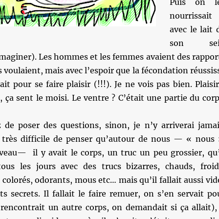
Puis on l
nourrissait
avec le lait 
son sei
l’imaginer). Les hommes et les femmes avaient des rappor
s voulaient, mais avec l’espoir que la fécondation réussis
tait pour se faire plaisir (!!!). Je ne vois pas bien. Plaisir
 ça sent le moisi. Le ventre ? C’était une partie du corp
z de poser des questions, sinon, je n’y arriverai jamai
st très difficile de penser qu’autour de nous — « nous
rveau— il y avait le corps, un truc un peu grossier, qu’
 tous les jours avec des trucs bizarres, chauds, froid
, colorés, odorants, mous etc… mais qu’il fallait aussi vid
s secrets. Il fallait le faire remuer, on s’en servait po
rencontrait un autre corps, on demandait si ça allait), 