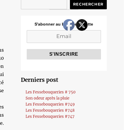
RECHERCHER
S'abonner au blog de Cozette
ns
10
on
ui
Derniers post
té
e
Les Fessebouqueries # 750
Son odeur après la pluie
Les Fessebouqueries #749
es
Les Fessebouqueries #748
ns
Les Fessebouqueries #747
e.