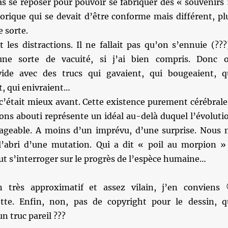
pas se reposer pour pouvoir se fabriquer des « souvenirs 
orique qui se devait d’être conforme mais différent, pl
e sorte.
it les distractions. Il ne fallait pas qu’on s’ennuie (???
une sorte de vacuité, si j’ai bien compris. Donc 
vide avec des trucs qui gavaient, qui bougeaient, q
t, qui enivraient…
i c’était mieux avant. Cette existence purement cérébrale
ons abouti représente un idéal au-delà duquel l’évoluti
sageable. A moins d’un imprévu, d’une surprise. Nous 
’abri d’une mutation. Qui a dit « poil au morpion »
t s’interroger sur le progrès de l’espèce humaine…
n très approximatif et assez vilain, j’en conviens
tte. Enfin, non, pas de copyright pour le dessin, q
n truc pareil ???