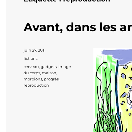
Avant, dans les a
Publié
juin 27, 2011
le
Catégories
fictions
Étiquettes
cerveau
,
gadgets
,
image
du corps
,
maison
,
morpions
,
progrès
,
reproduction