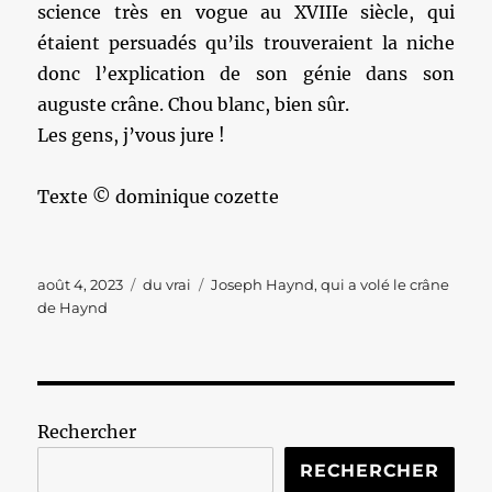
science très en vogue au XVIIIe siècle, qui
étaient persuadés qu’ils trouveraient la niche
donc l’explication de son génie dans son
auguste crâne. Chou blanc, bien sûr.
Les gens, j’vous jure !
Texte © dominique cozette
Publié
Catégories
Étiquettes
août 4, 2023
du vrai
Joseph Haynd
,
qui a volé le crâne
le
de Haynd
Rechercher
RECHERCHER