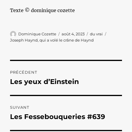
Texte © dominique cozette
Auteur
Publié
Catégories
Étiquettes
Dominique Cozette
août 4, 2023
du vrai
le
Joseph Haynd
,
qui a volé le crâne de Haynd
Navigation
PRÉCÉDENT
de
Les yeux d’Einstein
Publication
précédente :
l’article
SUIVANT
Les Fessebouqueries #639
Publication
suivante :