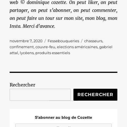
web © dominique cozette. On peut liker, on peut
partager, on peut s’abonner, on peut commenter,
on peut faire un tour sur mon site, mon blog, mon
Insta. Merci d’avance.
Publié
Catégories
Étiquettes
novembre 7, 2020
Fessebouqueries
chasseurs
,
le
confinement
,
couvre-feu
,
elections américaines
,
gabriel
attal
,
lycéens
,
produits essentiels
Rechercher
RECHERCHER
S'abonner au blog de Cozette