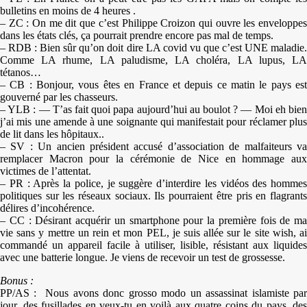
bulletins en moins de 4 heures .
– ZC : On me dit que c’est Philippe Croizon qui ouvre les enveloppes
dans les états clés, ça pourrait prendre encore pas mal de temps.
– RDB : Bien sûr qu’on doit dire LA covid vu que c’est UNE maladie.
Comme LA rhume, LA paludisme, LA choléra, LA lupus, LA
tétanos…
– CB : Bonjour, vous êtes en France et depuis ce matin le pays est
gouverné par les chasseurs.
– YLB : — T’as fait quoi papa aujourd’hui au boulot ? — Moi eh bien
j’ai mis une amende à une soignante qui manifestait pour réclamer plus
de lit dans les hôpitaux..
– SV : Un ancien président accusé d’association de malfaiteurs va
remplacer Macron pour la cérémonie de Nice en hommage aux
victimes de l’attentat.
– PR : Après la police, je suggère d’interdire les vidéos des hommes
politiques sur les réseaux sociaux. Ils pourraient être pris en flagrants
délires d’incohérence.
– CC : Désirant acquérir un smartphone pour la première fois de ma
vie sans y mettre un rein et mon PEL, je suis allée sur le site wish, ai
commandé un appareil facile à utiliser, lisible, résistant aux liquides
avec une batterie longue. Je viens de recevoir un test de grossesse.
Bonus :
PP/AS : Nous avons donc grosso modo un assassinat islamiste par
jour, des fusillades en veux-tu en voilà aux quatre coins du pays, des