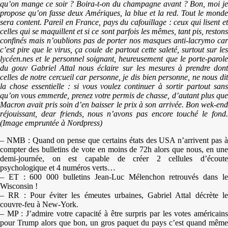
qu’on mange ce soir ? Boira-t-on du champagne avant ? Bon, moi je
propose qu’on fasse deux Amériques, la blue et la red. Tout le monde
sera content. Pareil en France, pays du cafouillage : ceux qui lisent et
celles qui se maquillent et si ce sont parfois les mêmes, tant pis, restons
confinés mais n’oublions pas de porter nos masques anti-lacrymo car
c’est pire que le virus, ça coule de partout cette saleté, surtout sur les
lycéen.nes et le personnel soignant, heureusement que le porte-parole
du gouv Gabriel Attal nous éclaire sur les mesures à prendre dont
celles de notre cercueil car personne, je dis bien personne, ne nous dit
la chose essentielle : si vous voulez continuer à sortir partout sans
qu’on vous emmerde, prenez votre permis de chasse, d’autant plus que
Macron avait pris soin d’en baisser le prix à son arrivée. Bon wek-end
réjouissant, dear friends, nous n’avons pas encore touché le fond.
(Image empruntée à Nordpress)
– NMB : Quand on pense que certains états des USA n’arrivent pas à
compter des bulletins de vote en moins de 72h alors que nous, en une
demi-journée, on est capable de créer 2 cellules d’écoute
psychologique et 4 numéros verts…
– ET : 600 000 bulletins Jean-Luc Mélenchon retrouvés dans le
Wisconsin !
– RR : Pour éviter les émeutes urbaines, Gabriel Attal décrète le
couvre-feu à New-York.
– MP : J’admire votre capacité à être surpris par les votes américains
pour Trump alors que bon, un gros paquet du pays c’est quand même