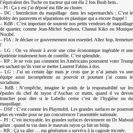
l’équivalent des Tuche en tracteur qui ont élu 2 fois Bush hein..
– PI : Ça y est j’ai déposé ma fille au cluster.
– DC : Interdiction du maquillage dans les supermarchés : C’est le
lobby des paravents et séparations en plastique qui a encore frappé !
– RdB : C’est important de soutenir nos petits vendeurs de maquillage
de quartier, comme Jean-Michel Sephora, Chantal Kiko ou Monique
Nocibé.
– FIA : Je déclare ce gouvernement non essentiel. Allez hop, fermeture
!
– LG : On va réussir à avoir une crise économique ingérable et une
épidémie totalement hors de contrôle. C’est splendide.
– RP : Je ne vois pas comment les Américains pourraient voter Trump
en sachant qu’ils vont se mettre Laurent Fabius à dos.
– LG : J’ai un certain âge mais je crois que je n’ai jamais vu une
équipe aussi incompétente au pouvoir et pourtant j’ai connu le
socialisme.
– RdB : N’empêche, imagine le poids de la responsabilité sur les
épaules du chef de rayon d’Auchan ce matin, quand il va devoir
trancher pour dire si le Labello cerise c’est de l’hygiène ou du
maquillage.
– DSF : C’est comme les Playmobil. Les grandes surfaces ne pourront
plus en vendre pour ne pas concurrencer l’assemblée nationale.
– PI : C’est incroyable, les grandes surfaces deviennent un Dr Maboul
géant : quand tu vas dans le mauvais rayon ça fait un biiiip.
– RR : Ça va aller … ma génération a survécu à la cagoule tricotée.