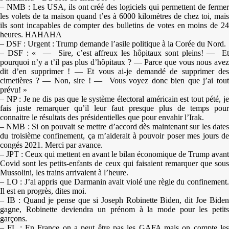
– NMB : Les USA, ils ont créé des logiciels qui permettent de fermer
les volets de ta maison quand t’es à 6000 kilomètres de chez toi, mais
ils sont incapables de compter des bulletins de votes en moins de 24
heures. HAHAHA
– DSF : Urgent : Trump demande l’asile politique à la Corée du Nord.
– DSF : « — Sire, c’est affreux les hôpitaux sont pleins! — Et
pourquoi n’y a t’il pas plus d’hôpitaux ? — Parce que vous nous avez
dit d’en supprimer ! — Et vous ai-je demandé de supprimer des
cimetières ? — Non, sire ! — Vous voyez donc bien que j’ai tout
prévu! »
– NP : Je ne dis pas que le système électoral américain est tout pété, je
fais juste remarquer qu’il leur faut presque plus de temps pour
connaitre le résultats des présidentielles que pour envahir l’Irak.
– NMB : Si on pouvait se mettre d’accord dès maintenant sur les dates
du troisième confinement, ça m’aiderait à pouvoir poser mes jours de
congés 2021. Merci par avance.
– JPT : Ceux qui mettent en avant le bilan économique de Trump avant
Covid sont les petits-enfants de ceux qui faisaient remarquer que sous
Mussolini, les trains arrivaient à l’heure.
– LO : J’ai appris que Darmanin avait violé une règle du confinement.
Il est en progrès, dites moi.
– IB : Quand je pense que si Joseph Robinette Biden, dit Joe Biden
gagne, Robinette deviendra un prénom à la mode pour les petits
garçons.
– FL : En France on a peut être pas les GAFA mais on compte les