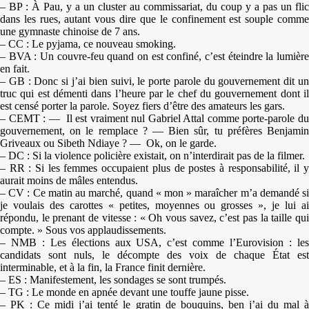
– BP : À Pau, y a un cluster au commissariat, du coup y a pas un flic
dans les rues, autant vous dire que le confinement est souple comme
une gymnaste chinoise de 7 ans.
– CC : Le pyjama, ce nouveau smoking.
– BVA : Un couvre-feu quand on est confiné, c’est éteindre la lumière
en fait.
– GB : Donc si j’ai bien suivi, le porte parole du gouvernement dit un
truc qui est démenti dans l’heure par le chef du gouvernement dont il
est censé porter la parole. Soyez fiers d’être des amateurs les gars.
– CEMT : — Il est vraiment nul Gabriel Attal comme porte-parole du
gouvernement, on le remplace ? — Bien sûr, tu préfères Benjamin
Griveaux ou Sibeth Ndiaye ? — Ok, on le garde.
– DC : Si la violence policière existait, on n’interdirait pas de la filmer.
– RR : Si les femmes occupaient plus de postes à responsabilité, il y
aurait moins de mâles entendus.
– CV : Ce matin au marché, quand « mon » maraîcher m’a demandé si
je voulais des carottes « petites, moyennes ou grosses », je lui ai
répondu, le prenant de vitesse : « Oh vous savez, c’est pas la taille qui
compte. » Sous vos applaudissements.
– NMB : Les élections aux USA, c’est comme l’Eurovision : les
candidats sont nuls, le décompte des voix de chaque État est
interminable, et à la fin, la France finit dernière.
– ES : Manifestement, les sondages se sont trumpés.
– TG : Le monde en apnée devant une touffe jaune pisse.
– PK : Ce midi j’ai tenté le gratin de bouquins, ben j’ai du mal à