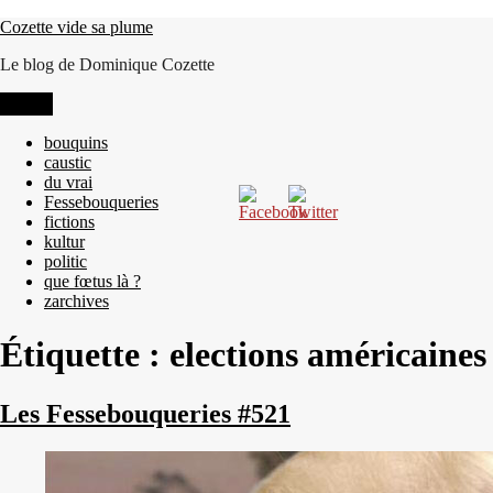
Aller
Cozette vide sa plume
au
Le blog de Dominique Cozette
contenu
Menu
bouquins
caustic
du vrai
Fessebouqueries
fictions
kultur
politic
que fœtus là ?
zarchives
Étiquette :
elections américaines
Les Fessebouqueries #521