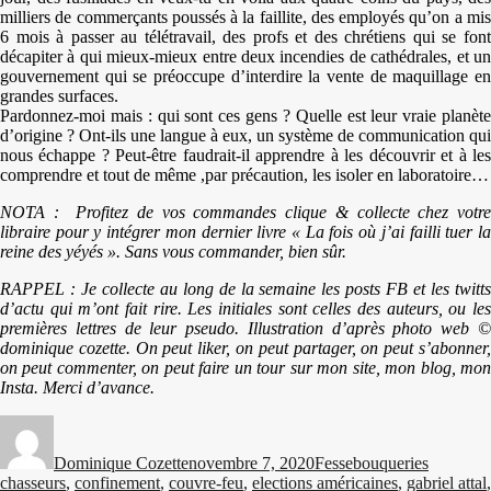
milliers de commerçants poussés à la faillite, des employés qu’on a mis
6 mois à passer au télétravail, des profs et des chrétiens qui se font
décapiter à qui mieux-mieux entre deux incendies de cathédrales, et un
gouvernement qui se préoccupe d’interdire la vente de maquillage en
grandes surfaces.
Pardonnez-moi mais : qui sont ces gens ? Quelle est leur vraie planète
d’origine ? Ont-ils une langue à eux, un système de communication qui
nous échappe ? Peut-être faudrait-il apprendre à les découvrir et à les
comprendre et tout de même ,par précaution, les isoler en laboratoire…
NOTA : Profitez de vos commandes clique & collecte chez votre
libraire pour y intégrer mon dernier livre « La fois où j’ai failli tuer la
reine des yéyés ». Sans vous commander, bien sûr.
RAPPEL : Je collecte au long de la semaine les posts FB et les twitts
d’actu qui m’ont fait rire. Les initiales sont celles des auteurs, ou les
premières lettres de leur pseudo. Illustration d’après photo web ©
dominique cozette. On peut liker, on peut partager, on peut s’abonner,
on peut commenter, on peut faire un tour sur mon site, mon blog, mon
Insta. Merci d’avance.
Auteur
Publié
Catégories
Étiquette
le
Dominique Cozette
novembre 7, 2020
Fessebouqueries
chasseurs
,
confinement
,
couvre-feu
,
elections américaines
,
gabriel attal
,