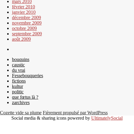
mars 2010
février 2010
janvier 2010
décembre 2009
novembre 2009
octobre 2009
septembre 2009
août 2009
bouquins
caustic
du vrai
Fessebouqueries
fictions
kultur
politic
que fœtus là ?
zarchives
Cozette vide sa plume
Fièrement propulsé par WordPress
Social media & sharing icons powered by
UltimatelySocial