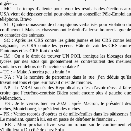
digérer…
– MC : Le temps d’attente pour avoir les résultats des élections aux
USA vient de dépasser celui pour obtenir un conseiller Pôle-Emploi au
téléphone. Bravo
– SI : Quatre ramasseurs de champignons verbalisés pour violation du
confinement. Mais les chasseurs ont le droit d’aller se bourrer la gueule
et canarder des animaux.
– SC : Après les CRS contre les gilets jaunes et les CRS contre les
soignants, les CRS contre les lycéens. Hâte de voir les CRS contre
Fantomas et les CRS font du ski.
– IM : On a le droit de trouver UN POIL ironique les blocages des
lycées par des ados qui globalement se contrefoutent des mesures
sanitaires en dehors de l’enceinte scolaire ?
– TC : « Make America get a brain ! »
– NA : Vu le nombre de personnes dans la rue, j’en déduis qu’ils
travaillent tous et que leur travail c’est de marcher.
– NP : Le VRAI succès des Républicains, c’est d’avoir réussi à faire
croire que l’extrême-centriste Biden serait encore plus à gauche que
Mélenchon…
– ES : Je le verrais bien en 2022 : après Macron, le président des
riches, Montebourg, le président des ruches.
– PK : Ventes records d’opéras et de mille-feuilles dans les pâtisseries !
Le mendiant, quant à lui, est en passe de détrôner le financier…
– RR : Mon prochain livre sera un roman sur le confinement et
s’intitulera « Du côté de chez Soi ».