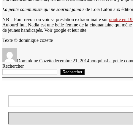
La petite communiste qui ne souriait jamais
de Lola Lafon aux éditio
NB : Pour revoir ou voir sa prestation extraordinaire sur
poutre en 19
Aujourd’hui, Nadia est une belle femme de la cinquantaine qui mène un
de jeunes handicapés. Voir google et leur site.
Texte © dominique cozette
Auteur
Publié
Catégories
Étiquettes
le
Dominique Cozette
décembre 21, 2014
bouquins
La petite comm
Rechercher
Rechercher