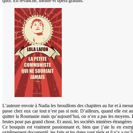
quoi. En revanche, théâtre et opéra gratuits.
L’auteure envoie à Nadia les brouillons des chapitres au fur et à mes
passe chez eux car tout n’est pas si noir. D’ailleurs, quand elle est 
quitter la Roumanie mais qu’aujourd’hui, on n’en a pas les moyens. Et
brutes pour pas grand chose. Et aussi, les sociétés minières étrangères
Ce bouquin est vraiment passionnant et, bien que j’aie lu en exerg
extrêmement documenté, les faits et les dates sont réels et il n’y a qu’à