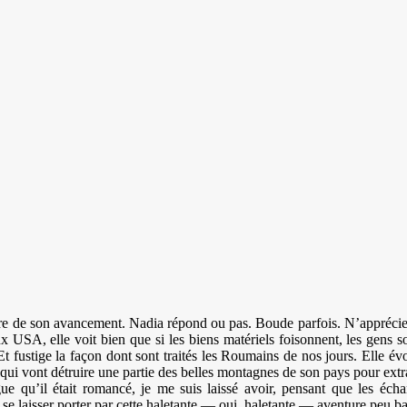
ure de son avancement. Nadia répond ou pas. Boude parfois. N’apprécie p
aux USA, elle voit bien que si les biens matériels foisonnent, les gens s
 fustige la façon dont sont traités les Roumains de nos jours. Elle év
 qui vont détruire une partie des belles montagnes de son pays pour extra
ue qu’il était romancé, je me suis laissé avoir, pensant que les écha
 se laisser porter par cette haletante — oui, haletante — aventure peu ban