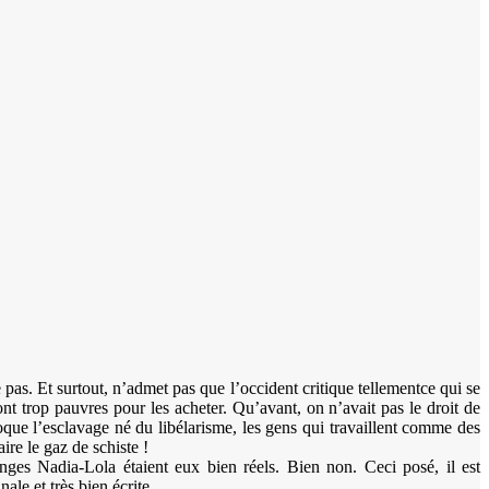
as. Et surtout, n’admet pas que l’occident critique tellementce qui se
ont trop pauvres pour les acheter. Qu’avant, on n’avait pas le droit de
oque l’esclavage né du libélarisme, les gens qui travaillent comme des
ire le gaz de schiste !
nges Nadia-Lola étaient eux bien réels. Bien non. Ceci posé, il est
ale et très bien écrite.