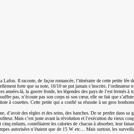
la Lafon. Il raconte, de façon romancée, l’itinéraire de cette petite fé
Tellement forte que sa note, 10/10 ne put jamais s’inscrire, l’ordinateur
es années-là, la guerre froide, les légendes des pays de l’est fermés à to
 souffre pas, n’écoute pas son corps ni son cœur, elle ne fait que s’aff
etiote à couettes. Cette petite qui a confié sa réussite à un gros bonh
me, d’avoir des règles et des seins, des hanches. De se perdre dans sa g
rofiteur. Mais c’est juste avant la révolution et l’exécution du vieux cou
nt cinq enfants, contrôlaient les calories de chacun à absorber, leur faisan
mpes autorisées n’étaient que de 15 W etc… Mais surtout, les surveillan