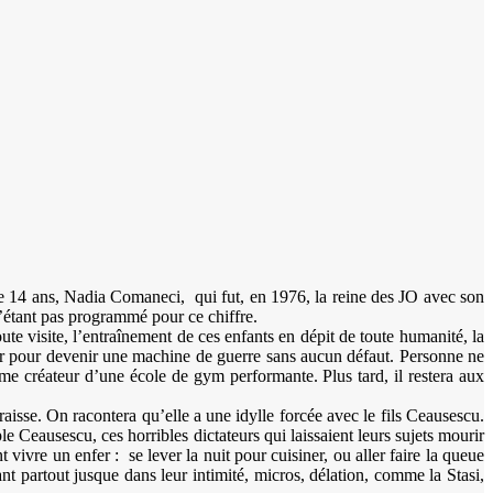
e de 14 ans, Nadia Comaneci, qui fut, en 1976, la reine des JO avec son
 n’étant pas programmé pour ce chiffre.
ute visite, l’entraînement de ces enfants en dépit de toute humanité, la
uter pour devenir une machine de guerre sans aucun défaut. Personne ne
omme créateur d’une école de gym performante. Plus tard, il restera aux
raisse. On racontera qu’elle a une idylle forcée avec le fils Ceausescu.
ple Ceausescu, ces horribles dictateurs qui laissaient leurs sujets mourir
t vivre un enfer : se lever la nuit pour cuisiner, ou aller faire la queue
t partout jusque dans leur intimité, micros, délation, comme la Stasi,