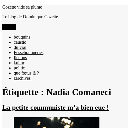
Aller
Cozette vide sa plume
au
Le blog de Dominique Cozette
contenu
Menu
bouquins
caustic
du vrai
Fessebouqueries
fictions
kultur
politic
que fœtus là ?
zarchives
Étiquette :
Nadia Comaneci
La petite communiste m’a bien eue !