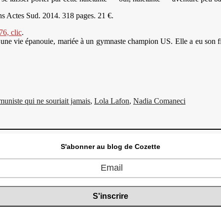
ns Actes Sud. 2014. 318 pages. 21 €.
76, clic
.
e vie épanouie, mariée à un gymnaste champion US. Elle a eu son fils à 
uniste qui ne souriait jamais
,
Lola Lafon
,
Nadia Comaneci
S'abonner au blog de Cozette