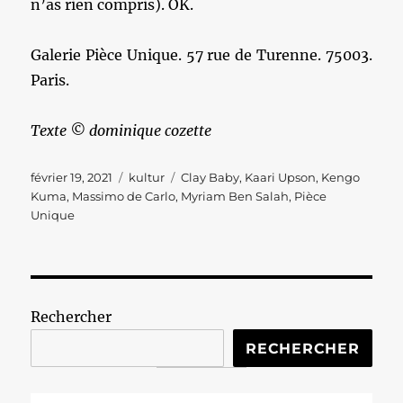
n’as rien compris). OK.
Galerie Pièce Unique. 57 rue de Turenne. 75003.
Paris.
Texte © dominique cozette
Publié
Catégories
Étiquettes
février 19, 2021
kultur
Clay Baby
,
Kaari Upson
,
Kengo
le
Kuma
,
Massimo de Carlo
,
Myriam Ben Salah
,
Pièce
Unique
Rechercher
RECHERCHER