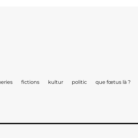
eries
fictions
kultur
politic
que fœtus là ?