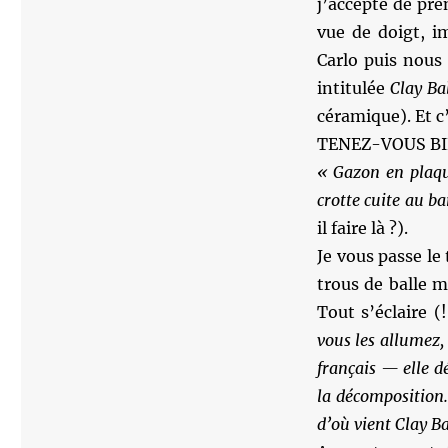
j’accepte de pr
vue de doigt, i
Carlo puis nous
intitulée
Clay Ba
céramique). Et c
TENEZ-VOUS BI
« Gazon en plaqu
crotte cuite au 
il faire là ?).
Je vous passe le 
trous de balle m
Tout s’éclaire (!
vous les allumez,
français — elle d
la décomposition.
d’où vient Clay Ba