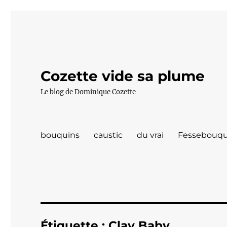
Cozette vide sa plume
Le blog de Dominique Cozette
bouquins
caustic
du vrai
Fessebouqu
Étiquette :
Clay Baby