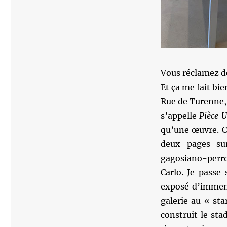
Vous réclamez de 
Et ça me fait bien
Rue de Turenne, 
s’appelle
Pièce 
qu’une œuvre. C
deux pages sur
gagosiano-perro
Carlo. Je passe
exposé d’immens
galerie au « st
construit le st