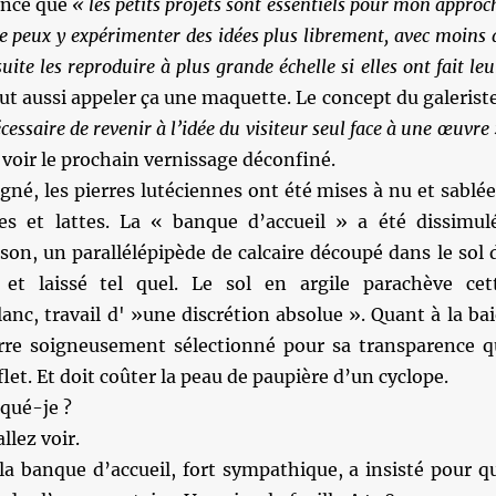
once que
« les petits projets sont essentiels pour mon approc
je peux y expérimenter des idées plus librement, avec moins 
uite les reproduire à plus grande échelle si elles ont fait leu
ut aussi appeler ça une maquette. Le concept du galeriste
essaire de revenir à l’idée du visiteur seul face à une œuvre
e voir le prochain vernissage déconfiné.
igné, les pierres lutéciennes ont été mises à nu et sablée
es et lattes. La « banque d’accueil » a été dissimul
ison, un parallélépipède de calcaire découpé dans le sol 
et laissé tel quel. Le sol en argile parachève cet
nc, travail d' »une discrétion absolue ». Quant à la bai
erre soigneusement sélectionné pour sa transparence q
let. Et doit coûter la peau de paupière d’un cyclope.
qué-je ?
llez voir.
la banque d’accueil, fort sympathique, a insisté pour q