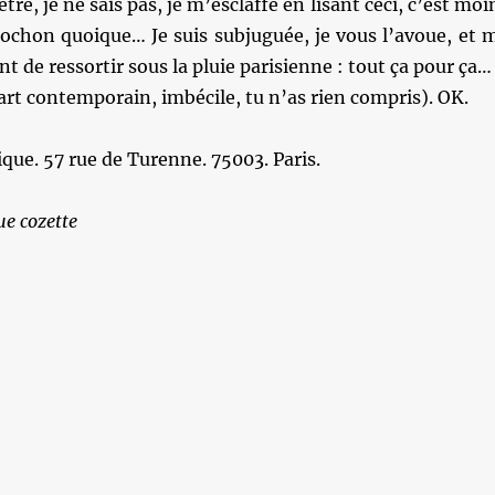
re, je ne sais pas, je m’esclaffe en lisant ceci, c’est moi
cochon quoique… Je suis subjuguée, je vous l’avoue, et 
ant de ressortir sous la pluie parisienne : tout ça pour ça…
’art contemporain, imbécile, tu n’as rien compris). OK.
ique. 57 rue de Turenne. 75003. Paris.
e cozette