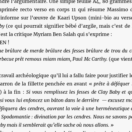
endre l’argumentaire. Une simple feuille A4, 80 grammes
mprimée recto verso en corps 11 qui résume Massimo 
 informe sur l’œuvre de Kaari Upson (mini-bio au vers
by
(ce qui pourrait signifier bébé d’argile, mais c’est de 
’est la critique Myriam Ben Salah qui s’exprime :
EN !
e brûlure de merde brûlure des fesses brûlure de trou du c
barbecue prêt remous miam miam, Paul Mc Carthy.
(que vien
travail archéologique qu’il lui a fallu faire pour justifier l
arron de la fillette penchée en avant «
prête à déféquer
) à la fin :
Si vous remplissez les fesses de Clay Baby et q
 si vous lui enfoncez un bâton dans le derrière — excusez m
éfèquera des cendres, ouvrant la voie à une herméneutique 
 Spodomantie : divination par les cendres. Nous ne savons p
by mais il semblerait qu’elle sache où nous allons. »