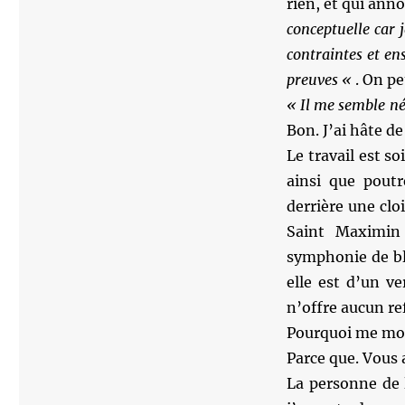
rien, et qui ann
conceptuelle car 
contraintes et ens
preuves «
. On pe
« Il me semble néc
Bon. J’ai hâte d
Le travail est so
ainsi que poutr
derrière une clo
Saint Maximin 
symphonie de bla
elle est d’un v
n’offre aucun ref
Pourquoi me mo
Parce que. Vous a
La personne de 