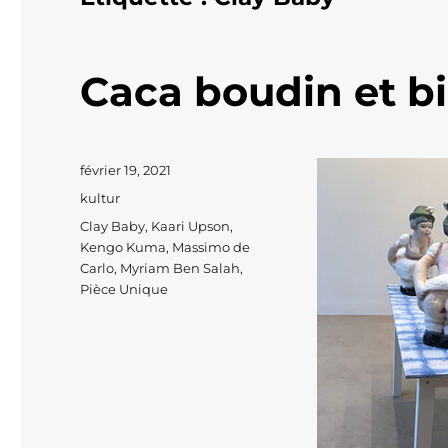
Caca boudin et bi
Publié
février 19, 2021
le
Catégories
kultur
Étiquettes
Clay Baby
,
Kaari Upson
,
Kengo Kuma
,
Massimo de
Carlo
,
Myriam Ben Salah
,
Pièce Unique