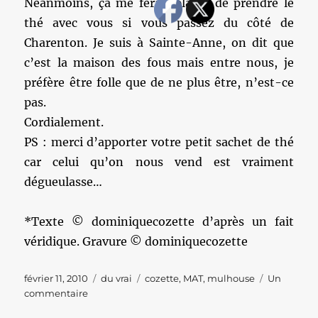
Néanmoins, ça me ferait plaisir de prendre le
thé avec vous si vous passez du côté de
Charenton. Je suis à Sainte-Anne, on dit que
c’est la maison des fous mais entre nous, je
préfère être folle que de ne plus être, n’est-ce
pas.
Cordialement.
PS : merci d’apporter votre petit sachet de thé
car celui qu’on nous vend est vraiment
dégueulasse…
*Texte © dominiquecozette d’après un fait
véridique. Gravure © dominiquecozette
Publié
Catégories
Étiquettes
février 11, 2010
du vrai
cozette
,
MAT
,
mulhouse
Un
le
sur
commentaire
Vendanges