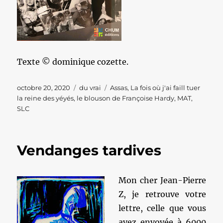
Texte © dominique cozette.
Publié
Catégories
Étiquettes
octobre 20, 2020
du vrai
Assas
,
La fois où j'ai faill tuer
le
la reine des yéyés
,
le blouson de Françoise Hardy
,
MAT
,
SLC
Vendanges tardives
Mon cher Jean-Pierre
Z, je retrouve votre
lettre, celle que vous
avez envoyée à 6000