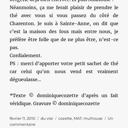
Néanmoins, ça me ferait plaisir de prendre le
thé avec vous si vous passez du côté de
Charenton. Je suis à Sainte-Anne, on dit que
c’est la maison des fous mais entre nous, je
préfère être folle que de ne plus être, n’est-ce
pas.
Cordialement.
PS : merci d’apporter votre petit sachet de thé
car celui qu’on nous vend est vraiment
dégueulasse…
*Texte © dominiquecozette d’après un fait
véridique. Gravure © dominiquecozette
Publié
Catégories
Étiquettes
février 11, 2010
du vrai
cozette
,
MAT
,
mulhouse
Un
le
sur
commentaire