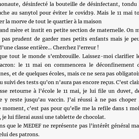
onaute, désinfecté la bouteille de désinfectant, tondu 
uche au sanytol pour éviter le covid19. Mais le 11 mai t
 la morve de tout le quartier à la maison
rand mère et instit en petite section de maternelle. On 
t pas prudent de garder mes petits enfants mais je pe
d’une classe entière… Cherchez l’erreur !
que tout le monde s’embrouille. Laissez-moi clarifier l
acron: le 11 mai on commencera le déconfinement 
nes, et de quelques écoles, mais ce ne sera pas obligatoi
 suivi des tests qu’on n’aura pas encore reçus. C’est clai
se retourne à l’école le 11 mai, je lui file un duvet, d
e y reste jusqu’au vaccin. J’ai réussi à ne pas choper 
e moment, c’est pas pour qu’elle me la refile dans 1 moi
 je lui filerai aussi une tablette de chocolat.
ns que le MEDEF ne représente pas l’intérêt général ma
lui des patrons.