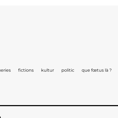
eries
fictions
kultur
politic
que fœtus là ?
e