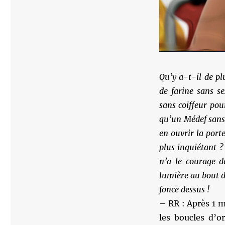
Qu’y a-t-il de pl
de farine sans s
sans coiffeur pou
qu’un Médef sans 
en ouvrir la port
plus inquiétant ?
n’a le courage 
lumière au bout d
fonce dessus !
– RR : Après 1 m
les boucles d’o