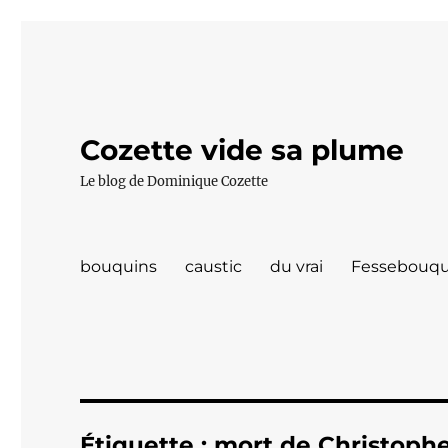
Cozette vide sa plume
Le blog de Dominique Cozette
bouquins
caustic
du vrai
Fessebouqu
Étiquette :
mort de Christoph