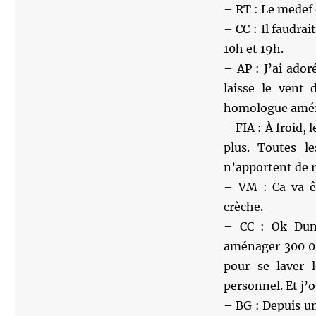
– RT : Le medef 
– CC : Il faudrai
10h et 19h.
– AP : J’ai adoré
laisse le vent 
homologue améri
– FIA : À froid, 
plus. Toutes l
n’apportent de 
– VM : Ca va êt
crèche.
– CC : Ok Dumb
aménager 300 00
pour se laver 
personnel. Et j’
– BG : Depuis un