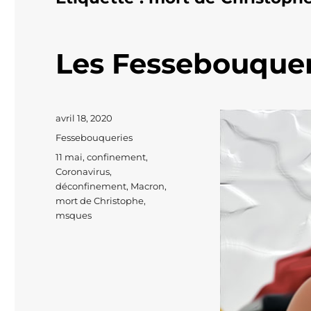
Les Fessebouquer
Publié
avril 18, 2020
le
Catégories
Fessebouqueries
Étiquettes
11 mai
,
confinement
,
Coronavirus
,
déconfinement
,
Macron
,
mort de Christophe
,
msques