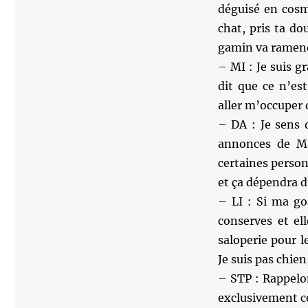
déguisé en cosm
chat, pris ta do
gamin va ramener
– MI : Je suis g
dit que ce n’es
aller m’occuper 
– DA : Je sens 
annonces de M
certaines person
et ça dépendra du
– LI : Si ma gos
conserves et ell
saloperie pour l
Je suis pas chien,
– STP : Rappelo
exclusivement ce