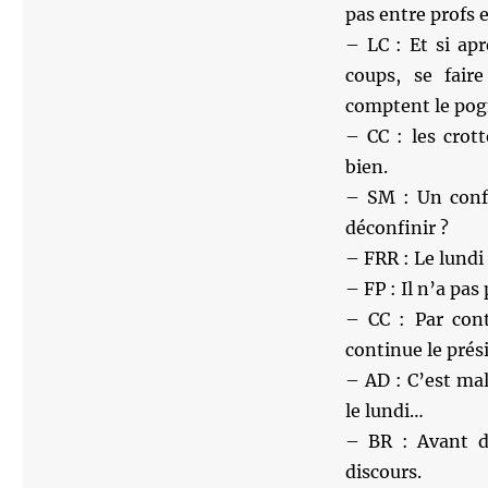
pas entre profs e
– LC : Et si ap
coups, se faire
comptent le pog
– CC : les crot
bien.
– SM : Un confi
déconfinir ?
– FRR : Le lundi
– FP : Il n’a pas
– CC : Par cont
continue le prés
– AD : C’est mal
le lundi…
– BR : Avant d
discours.