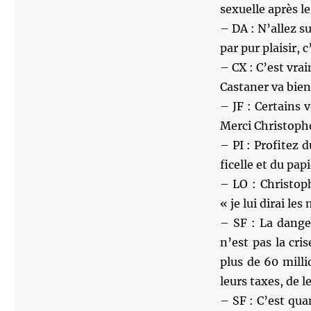
sexuelle après l
– DA : N’allez s
par pur plaisir,
– CX : C’est vra
Castaner va bien
– JF : Certains 
Merci Christophe
– PI : Profitez 
ficelle et du papi
– LO : Christoph
« je lui dirai le
– SF : La dange
n’est pas la cr
plus de 60 mill
leurs taxes, de le
– SF : C’est qu