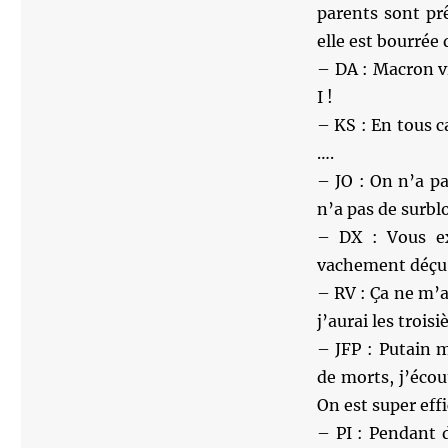
parents sont pr
elle est bourrée
– DA : Macron vi
I !
– KS : En tous c
….
– JO : On n’a pa
n’a pas de surblo
– DX : Vous ex
vachement déçu•
– RV : Ça ne m’a
j’aurai les troi
– JFP : Putain m
de morts, j’écou
On est super effi
– PI : Pendant d