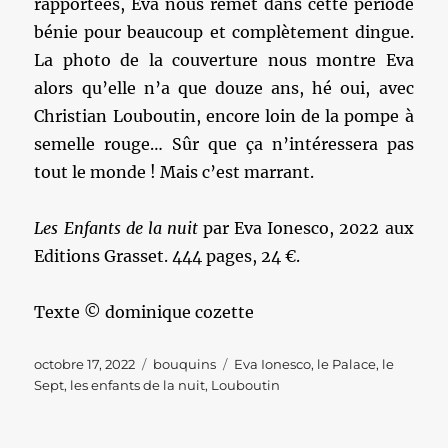
rapportées, Eva nous remet dans cette période
bénie pour beaucoup et complètement dingue.
La photo de la couverture nous montre Eva
alors qu’elle n’a que douze ans, hé oui, avec
Christian Louboutin, encore loin de la pompe à
semelle rouge… Sûr que ça n’intéressera pas
tout le monde ! Mais c’est marrant.
Les Enfants de la nuit
par Eva Ionesco, 2022 aux
Editions Grasset. 444 pages, 24 €.
Texte © dominique cozette
Publié
Catégories
Étiquettes
octobre 17, 2022
bouquins
Eva Ionesco
,
le Palace
,
le
le
Sept
,
les enfants de la nuit
,
Louboutin