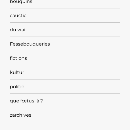
bouquins
caustic
du vrai
Fessebouqueries
fictions
kultur
politic
que fœtus là ?
zarchives