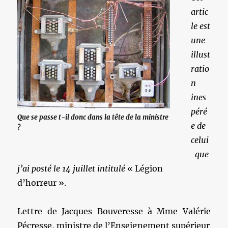
artic
le est
une
illust
ratio
n
ines
péré
Que se passe t-il donc dans la tête de la ministre
e de
?
celui
que
j’ai posté le 14 juillet intitulé
« Légion
d’horreur ».
Lettre de Jacques Bouveresse à Mme Valérie
Pécresse, ministre de l’Enseignement supérieur