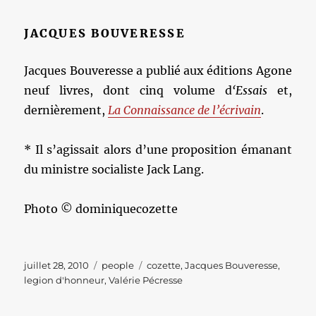
JACQUES BOUVERESSE
Jacques Bouveresse a publié aux éditions Agone
neuf livres, dont cinq volume d
‘Essais
et,
dernièrement,
La Connaissance de l’écrivain
.
* Il s’agissait alors d’une proposition émanant
du ministre socialiste Jack Lang.
Photo © dominiquecozette
Publié
Catégories
Étiquettes
juillet 28, 2010
people
cozette
,
Jacques Bouveresse
,
le
legion d'honneur
,
Valérie Pécresse