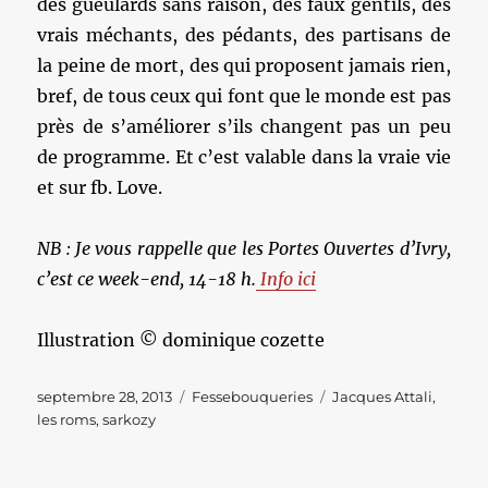
des gueulards sans raison, des faux gentils, des
vrais méchants, des pédants, des partisans de
la peine de mort, des qui proposent jamais rien,
bref, de tous ceux qui font que le monde est pas
près de s’améliorer s’ils changent pas un peu
de programme. Et c’est valable dans la vraie vie
et sur fb. Love.
NB : Je vous rappelle que les Portes Ouvertes d’Ivry,
c’est ce week-end, 14-18 h.
Info ici
Illustration © dominique cozette
Publié
Catégories
Étiquettes
septembre 28, 2013
Fessebouqueries
Jacques Attali
,
le
les roms
,
sarkozy