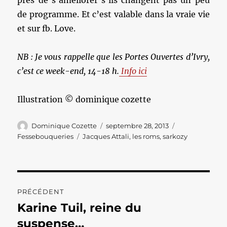
près de s’améliorer s’ils changent pas un peu
de programme. Et c’est valable dans la vraie vie
et sur fb. Love.
NB : Je vous rappelle que les Portes Ouvertes d’Ivry,
c’est ce week-end, 14-18 h.
Info ici
Illustration © dominique cozette
Auteur
Publié
Catégories
Dominique Cozette
septembre 28, 2013
le
Étiquettes
Fessebouqueries
Jacques Attali
,
les roms
,
sarkozy
Navigation
PRÉCÉDENT
de
Karine Tuil, reine du
Publication
précédente :
suspense…
l’article