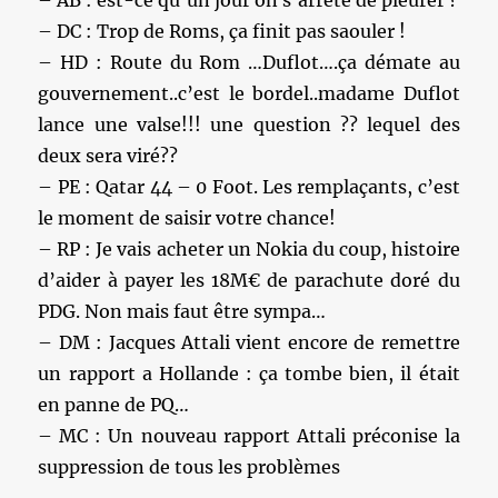
– AB : est-ce qu’un jour on s’arrête de pleurer ?
– DC : Trop de Roms, ça finit pas saouler !
– HD : Route du Rom …Duflot….ça démate au
gouvernement..c’est le bordel..madame Duflot
lance une valse!!! une question ?? lequel des
deux sera viré??
– PE : Qatar 44 – 0 Foot. Les remplaçants, c’est
le moment de saisir votre chance!
– RP : Je vais acheter un Nokia du coup, histoire
d’aider à payer les 18M€ de parachute doré du
PDG. Non mais faut être sympa…
– DM : Jacques Attali vient encore de remettre
un rapport a Hollande : ça tombe bien, il était
en panne de PQ…
– MC : Un nouveau rapport Attali préconise la
suppression de tous les problèmes