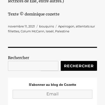
lectrices de Elle, entre autres.)
Texte © dominique cozette
Publié
Catégories
Étiquettes
novembre 11, 2021
bouquins
Apeirogon
,
attentats sur
le
fillettes
,
Colum McCann
,
Israël
,
Palestine
Rechercher
RECHERCHER
S'abonner au blog de Cozette