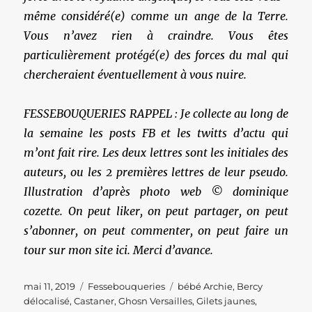
même considéré(e) comme un ange de la Terre.
Vous n’avez rien à craindre. Vous êtes
particulièrement protégé(e) des forces du mal qui
chercheraient éventuellement à vous nuire.
FESSEBOUQUERIES RAPPEL : Je collecte au long de
la semaine les posts FB et les twitts d’actu qui
m’ont fait rire. Les deux lettres sont les initiales des
auteurs, ou les 2 premières lettres de leur pseudo.
Illustration d’après photo web © dominique
cozette. On peut liker, on peut partager, on peut
s’abonner, on peut commenter, on peut faire un
tour sur mon site ici. Merci d’avance.
Publié
Catégories
Étiquettes
mai 11, 2019
Fessebouqueries
bébé Archie
,
Bercy
le
délocalisé
,
Castaner
,
Ghosn Versailles
,
Gilets jaunes
,