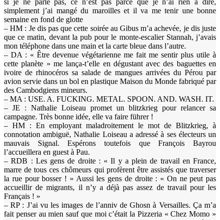
si je ne parle pas, ce n’est pas parce que je n’ai rien à dire,
simplement j’ai mangé du maroilles et il va me tenir une bonne
semaine en fond de glotte
– HM : Je dis pas que cette soirée au Gibus m’a achevée, je dis juste
que ce matin, devant la pub pour le monte-escalier Stannah, j’avais
mon téléphone dans une main et la carte bleue dans l’autre.
– DA : « Être devenue végétarienne me fait me sentir plus utile à
cette planète » me lança-t’elle en dégustant avec des baguettes en
ivoire de rhinocéros sa salade de mangues arrivées du Pérou par
avion servie dans un bol en plastique Maison du Monde fabriqué par
des Cambodgiens mineurs.
– MA : USE. A. FUCKING. METAL. SPOON. AND. WASH. IT.
– JE : Nathalie Loiseau promet un blitzkrieg pour relancer sa
campagne. Très bonne idée, elle va faire führer !
– HM : En employant maladroitement le mot de Blitzkrieg, à
connotation ambiguë, Nathalie Loiseau a adressé à ses électeurs un
mauvais Signal. Espérons toutefois que François Bayrou
l’accueillera en guest à Pau.
– RDB : Les gens de droite : « Il y a plein de travail en France,
marre de tous ces chômeurs qui profèrent être assistés que traverser
la rue pour bosser ! » Aussi les gens de droite : « On ne peut pas
accueillir de migrants, il n’y a déjà pas assez de travail pour les
Français ! »
– RP : J’ai vu les images de l’anniv de Ghosn à Versailles. Ça m’a
fait penser au mien sauf que moi c’était la Pizzeria « Chez Momo »