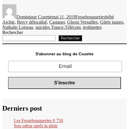
Auteur
Publié
Catégories
Étiquettes
le
Dominique Cozette
mai 11, 2019
Fessebouqueries
bébé
Archie
,
Bercy délocalisé
,
Castaner
,
Ghosn Versailles
,
Gilets jaunes
,
Nathalie Loiseau
,
suicides Trance-Télécom
,
trottinettes
Rechercher
Rechercher
S'abonner au blog de Cozette
Derniers post
Les Fessebouqueries # 750
Son odeur après la pluie