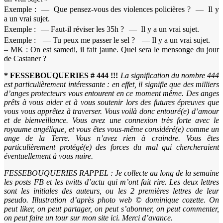
Exemple : — Que pensez-vous des violences policières ? — Il y
a un vrai sujet.
Exemple : — Faut-il réviser les 35h ? — Il y a un vrai sujet.
Exemple : — Tu peux me passer le sel ? — Il y a un vrai sujet.
– MK : On est samedi, il fait jaune. Quel sera le mensonge du jour
de Castaner ?
* FESSEBOUQUERIES # 444 !!!
La signification du nombre 444
est particulièrement intéressante : en effet, il signifie que des milliers
d’anges protecteurs vous entourent en ce moment même. Des anges
prêts à vous aider et à vous soutenir lors des futures épreuves que
vous vous apprêtez à traverser. Vous voilà donc entouré(e) d’amour
et de bienveillance. Vous avez une connexion très forte avec le
royaume angélique, et vous êtes vous-même considéré(e) comme un
ange de la Terre. Vous n’avez rien à craindre. Vous êtes
particulièrement protégé(e) des forces du mal qui chercheraient
éventuellement à vous nuire.
FESSEBOUQUERIES RAPPEL : Je collecte au long de la semaine
les posts FB et les twitts d’actu qui m’ont fait rire. Les deux lettres
sont les initiales des auteurs, ou les 2 premières lettres de leur
pseudo. Illustration d’après photo web © dominique cozette. On
peut liker, on peut partager, on peut s’abonner, on peut commenter,
on peut faire un tour sur mon site ici. Merci d’avance.