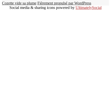
Cozette vide sa plume
Fièrement propulsé par WordPress
Social media & sharing icons powered by
UltimatelySocial