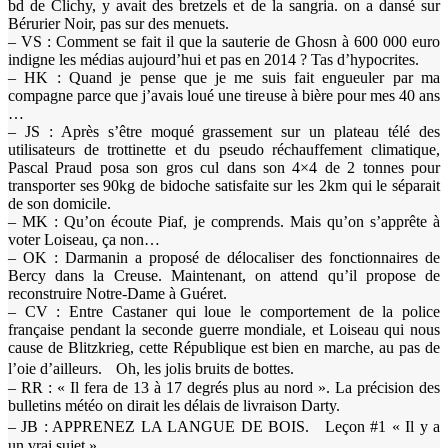
bd de Clichy, y avait des bretzels et de la sangria. on a dansé sur
Bérurier Noir, pas sur des menuets.
– VS : Comment se fait il que la sauterie de Ghosn à 600 000 euro
indigne les médias aujourd’hui et pas en 2014 ? Tas d’hypocrites.
– HK : Quand je pense que je me suis fait engueuler par ma
compagne parce que j’avais loué une tireuse à bière pour mes 40 ans
…
– JS : Après s’être moqué grassement sur un plateau télé des
utilisateurs de trottinette et du pseudo réchauffement climatique,
Pascal Praud posa son gros cul dans son 4×4 de 2 tonnes pour
transporter ses 90kg de bidoche satisfaite sur les 2km qui le séparait
de son domicile.
– MK : Qu’on écoute Piaf, je comprends. Mais qu’on s’apprête à
voter Loiseau, ça non…
– OK : Darmanin a proposé de délocaliser des fonctionnaires de
Bercy dans la Creuse. Maintenant, on attend qu’il propose de
reconstruire Notre-Dame à Guéret.
– CV : Entre Castaner qui loue le comportement de la police
française pendant la seconde guerre mondiale, et Loiseau qui nous
cause de Blitzkrieg, cette République est bien en marche, au pas de
l’oie d’ailleurs. Oh, les jolis bruits de bottes.
– RR : « Il fera de 13 à 17 degrés plus au nord ». La précision des
bulletins météo on dirait les délais de livraison Darty.
– JB : APPRENEZ LA LANGUE DE BOIS. Leçon #1 « Il y a
un vrai sujet »