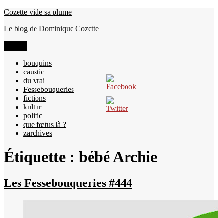
Aller
Cozette vide sa plume
au
Le blog de Dominique Cozette
contenu
Menu
bouquins
caustic
du vrai
Fessebouqueries
fictions
kultur
politic
que fœtus là ?
zarchives
Étiquette :
bébé Archie
Les Fessebouqueries #444