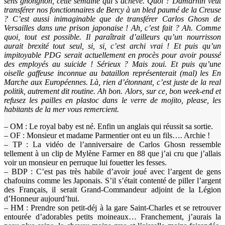
sens gnongnon, cette semaine qui s’achève. Quoi ? Damarnin veut
transférer nos fonctionnaires de Bercy à un bled paumé de la Creuse
? C’est aussi inimaginable que de transférer Carlos Ghosn de
Versailles dans une prison japonaise ! Ah, c’est fait ? Ah. Comme
quoi, tout est possible. Il paraîtrait d’ailleurs qu’un nourrisson
aurait brexité tout seul, si, si, c’est archi vrai ! Et puis qu’un
impitoyable PDG serait actuellement en procès pour avoir poussé
des employés au suicide ! Sérieux ? Mais zoui. Et puis qu’une
oiselle gaffeuse inconnue au bataillon représenterait (mal) les En
Marche aux Européennes. Là, rien d’étonnant, c’est juste de la real
politik, autrement dit routine. Ah bon. Alors, sur ce, bon week-end et
refusez les pailles en plastoc dans le verre de mojito, please, les
habitants de la mer vous remercient.
– OM : Le royal baby est né. Enfin un anglais qui réussit sa sortie.
– OF : Monsieur et madame Parmentier ont eu un fils…. Archie !
– TP : La vidéo de l’anniversaire de Carlos Ghosn ressemble
tellement à un clip de Mylène Farmer en 88 que j’ai cru que j’allais
voir un monsieur en perruque lui fouetter les fesses.
– BDP : C’est pas très habile d’avoir joué avec l’argent de gens
chafouins comme les Japonais. S’il s’était contenté de piller l’argent
des Français, il serait Grand-Commandeur adjoint de la Légion
d’Honneur aujourd’hui.
– HM : Prendre son petit-déj à la gare Saint-Charles et se retrouver
entourée d’adorables petits moineaux… Franchement, j’aurais la