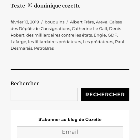
Texte © dominique cozette
Publié
Catégories
Étiquettes
février 13, 2019
bouquins
Albert Frère
,
Areva
,
Caisse
le
des Dépôts de Consignations
,
Catherine Le Gall
,
Denis
Robert
,
des milliardaires contre les états
,
Engie
,
GDF
,
Lafarge
,
les lilliardaires prédateurs
,
Les prédateurs
,
Paul
Desmarais
,
PetroBras
Rechercher
RECHERCHER
S'abonner au blog de Cozette