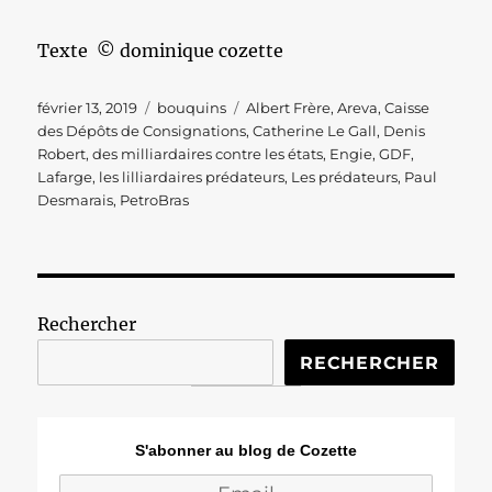
Texte © dominique cozette
Publié
Catégories
Étiquettes
février 13, 2019
bouquins
Albert Frère
,
Areva
,
Caisse
le
des Dépôts de Consignations
,
Catherine Le Gall
,
Denis
Robert
,
des milliardaires contre les états
,
Engie
,
GDF
,
Lafarge
,
les lilliardaires prédateurs
,
Les prédateurs
,
Paul
Desmarais
,
PetroBras
Rechercher
RECHERCHER
S'abonner au blog de Cozette