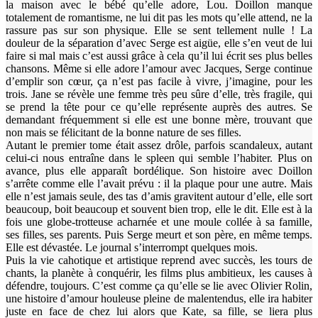
la maison avec le bébé qu’elle adore, Lou. Doillon manque
totalement de romantisme, ne lui dit pas les mots qu’elle attend, ne la
rassure pas sur son physique. Elle se sent tellement nulle ! La
douleur de la séparation d’avec Serge est aigüe, elle s’en veut de lui
faire si mal mais c’est aussi grâce à cela qu’il lui écrit ses plus belles
chansons. Même si elle adore l’amour avec Jacques, Serge continue
d’emplir son cœur, ça n’est pas facile à vivre, j’imagine, pour les
trois. Jane se révèle une femme très peu sûre d’elle, très fragile, qui
se prend la tête pour ce qu’elle représente auprès des autres. Se
demandant fréquemment si elle est une bonne mère, trouvant que
non mais se félicitant de la bonne nature de ses filles.
Autant le premier tome était assez drôle, parfois scandaleux, autant
celui-ci nous entraîne dans le spleen qui semble l’habiter. Plus on
avance, plus elle apparaît bordélique. Son histoire avec Doillon
s’arrête comme elle l’avait prévu : il la plaque pour une autre. Mais
elle n’est jamais seule, des tas d’amis gravitent autour d’elle, elle sort
beaucoup, boit beaucoup et souvent bien trop, elle le dit. Elle est à la
fois une globe-trotteuse acharnée et une moule collée à sa famille,
ses filles, ses parents. Puis Serge meurt et son père, en même temps.
Elle est dévastée. Le journal s’interrompt quelques mois.
Puis la vie cahotique et artistique reprend avec succès, les tours de
chants, la planète à conquérir, les films plus ambitieux, les causes à
défendre, toujours. C’est comme ça qu’elle se lie avec Olivier Rolin,
une histoire d’amour houleuse pleine de malentendus, elle ira habiter
juste en face de chez lui alors que Kate, sa fille, se liera plus