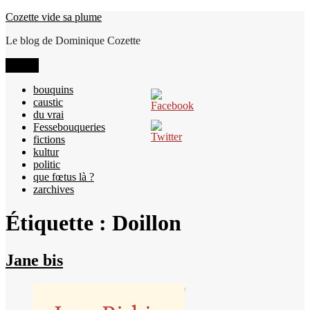
Aller
Cozette vide sa plume
au
Le blog de Dominique Cozette
contenu
Menu
bouquins
caustic
du vrai
Fessebouqueries
fictions
kultur
politic
que fœtus là ?
zarchives
Étiquette :
Doillon
Jane bis