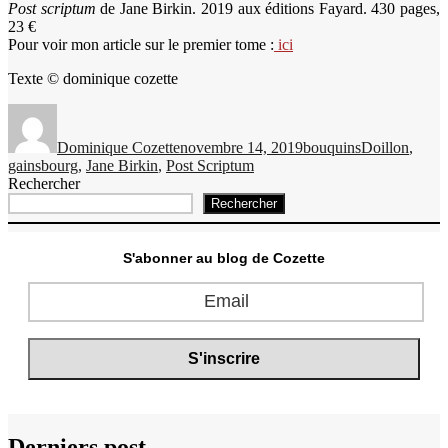
Post scriptum
de Jane Birkin. 2019 aux éditions Fayard. 430 pages,
23 €
Pour voir mon article sur le premier tome :
ici
Texte © dominique cozette
Auteur
Publié
Catégories
Étiquettes
le
Dominique Cozette
novembre 14, 2019
bouquins
Doillon
,
gainsbourg
,
Jane Birkin
,
Post Scriptum
Rechercher
Rechercher
S'abonner au blog de Cozette
Derniers post