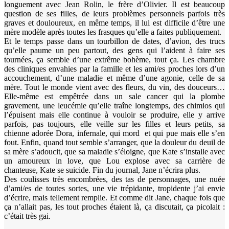
longuement avec Jean Rolin, le frère d’Olivier. Il est beaucoup
question de ses filles, de leurs problèmes personnels parfois très
graves et douloureux, en même temps, il lui est difficile d’être une
mère modèle après toutes les frasques qu’elle a faites publiquement.
Et le temps passe dans un tourbillon de dates, d’avion, des trucs
qu’elle paume un peu partout, des gens qui l’aident à faire ses
tournées, ça semble d’une extrême bohème, tout ça. Les chambre
des cliniques envahies par la famille et les ami/es proches lors d’un
accouchement, d’une maladie et même d’une agonie, celle de sa
mère. Tout le monde vient avec des fleurs, du vin, des douceurs…
Elle-même est empêtrée dans un sale cancer qui la plombe
gravement, une leucémie qu’elle traîne longtemps, des chimios qui
l’épuisent mais elle continue à vouloir se produire, elle y arrive
parfois, pas toujours, elle veille sur les filles et leurs petits, sa
chienne adorée Dora, infernale, qui mord et qui pue mais elle s’en
fout. Enfin, quand tout semble s’arranger, que la douleur du deuil de
sa mère s’adoucit, que sa maladie s’éloigne, que Kate s’installe avec
un amoureux in love, que Lou explose avec sa carrière de
chanteuse, Kate se suicide. Fin du journal, Jane n’écrira plus.
Des coulisses très encombrées, des tas de personnages, une nuée
d’ami/es de toutes sortes, une vie trépidante, tropidente j’ai envie
d’écrire, mais tellement remplie. Et comme dit Jane, chaque fois que
ça n’allait pas, les tout proches étaient là, ça discutait, ça picolait :
c’était très gai.