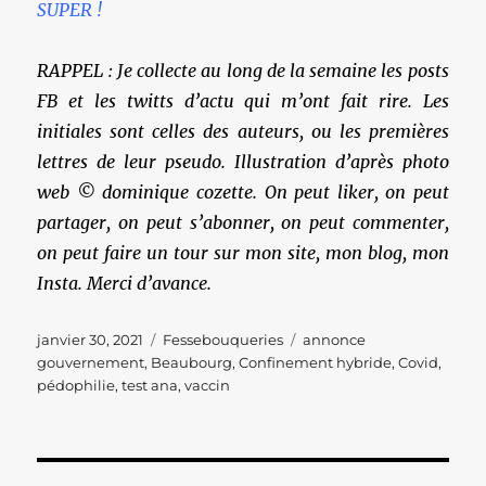
SUPER !
RAPPEL : Je collecte au long de la semaine les posts
FB et les twitts d’actu qui m’ont fait rire. Les
initiales sont celles des auteurs, ou les premières
lettres de leur pseudo. Illustration d’après photo
web © dominique cozette. On peut liker, on peut
partager, on peut s’abonner, on peut commenter,
on peut faire un tour sur mon site, mon blog, mon
Insta. Merci d’avance.
Publié
Catégories
Étiquettes
janvier 30, 2021
Fessebouqueries
annonce
le
gouvernement
,
Beaubourg
,
Confinement hybride
,
Covid
,
pédophilie
,
test ana
,
vaccin