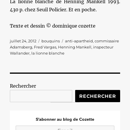
La lionne blanche de Henning Mankell 1993.
430 p. chez Seuil Policier. Et en poche.
Texte et dessin © dominique cozette
Publié
Catégories
Étiquettes
juillet 24, 2012
bouquins
anti-apartheid
,
commissaire
le
Adamsberg
,
Fred Vargas
,
Henning Mankell
,
inspecteur
Wallander
,
la lionne blanche
Rechercher
RECHERCHER
S'abonner au blog de Cozette